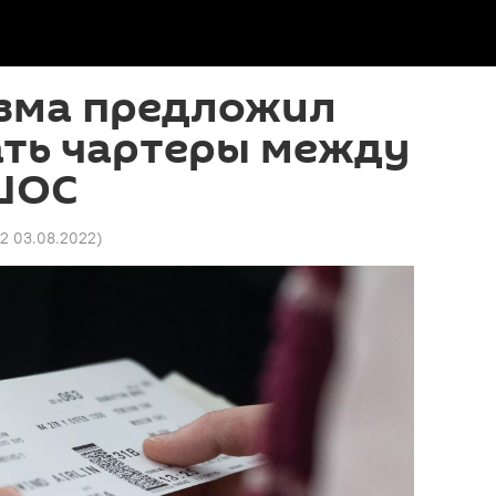
езма предложил
ать чартеры между
ШОС
12 03.08.2022
)