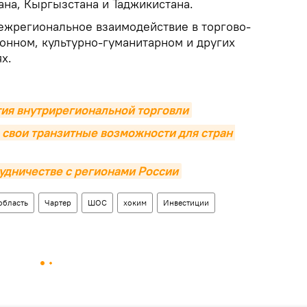
ана, Кыргызстана и Таджикистана.
ежрегиональное взаимодействие в торгово-
онном, культурно-гуманитарном и других
х.
ия внутрирегиональной торговли
 свои транзитные возможности для стран 
рудничестве с регионами России
область
Чартер
ШОС
хоким
Инвестиции