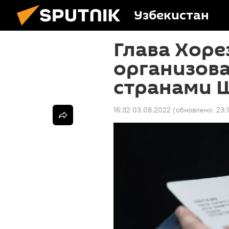
Узбекистан
Глава Хор
организов
странами 
16:32 03.08.2022
(обновлено:
23: