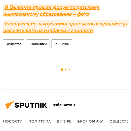
В Ташкенте прошел форум по детскому 
инклюзивному образованию – фото
Госслужащие-выпускники престижных вузов могут 
рассчитывать на надбавки к зарплате
Общество
школьники
каникулы
Узбекистан
НОВОСТИ
ПОЛИТИКА
В МИРЕ
ЭКОНОМИКА
ОБЩЕСТВ