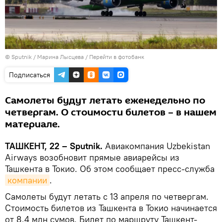
© Sputnik / Марина Лысцева
/
Перейти в фотобанк
Подписаться
Самолеты будут летать еженедельно по
четвергам. О стоимости билетов – в нашем
материале.
ТАШКЕНТ, 22 – Sputnik.
Авиакомпания Uzbekistan
Airways возобновит прямые авиарейсы из
Ташкента в Токио. Об этом сообщает пресс-служба
компании
.
Самолеты будут летать с 13 апреля по четвергам.
Стоимость билетов из Ташкента в Токио начинается
от 8,4 млн сумов. Билет по маршруту Ташкент-