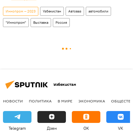
Иннопром — 2023
Узбекистан
Автоваз
автомобили
"Иннопром"
Выставка
Россия
Узбекистан
НОВОСТИ
ПОЛИТИКА
В МИРЕ
ЭКОНОМИКА
ОБЩЕСТВ
Telegram
Дзен
OK
VK