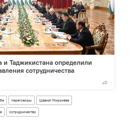
а и Таджикистана определили
авления сотрудничества
бе
переговоры
Шавкат Мирзиёев
е
сотрудничество