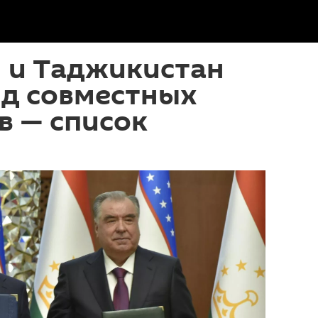
 и Таджикистан
яд совместных
в — список