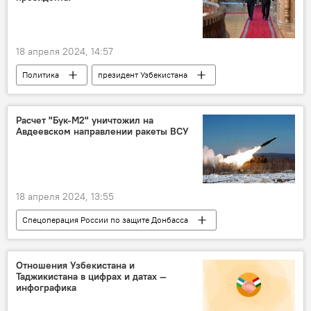
18 апреля 2024, 14:57
Политика
президент Узбекистана
Шавкат Мирзиёев
государственный визит
Таджикистан
Душанбе
Встреча
Расчет "Бук-М2" уничтожил на
Авдеевском направлении ракеты ВСУ
переговоры
18 апреля 2024, 13:55
Спецоперация России по защите Донбасса
В мире
Россия
ВСУ
вооружение
безопасность
СВО
Отношения Узбекистана и
Таджикистана в цифрах и датах —
инфографика