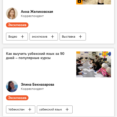
Анна Желиховская
Корреспондент
Эксклюзив
Видео
эксклюзив
Выставка
Ташкент
Узбекистан
Образование
вузы
Как выучить узбекский язык за 90
дней – популярные курсы
Элина Бекназарова
Корреспондент
Эксклюзив
Узбекистан
узбекский язык