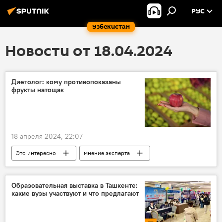
РУС
Узбекистан
Новости от 18.04.2024
Диетолог: кому противопоказаны
фрукты натощак
18 апреля 2024, 22:07
Это интересно
мнение эксперта
Фрукты
еда
здоровье
заболевания
Образовательная выставка в Ташкенте:
какие вузы участвуют и что предлагают