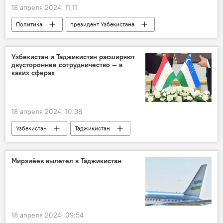
18 апреля 2024, 11:11
Политика
президент Узбекистана
Шавкат Мирзиёев
Эмомали Рахмон
Таджикистан
аэропорт
Встреча
Узбекистан и Таджикистан расширяют
двустороннее сотрудничество — в
Душанбе
государственный визит
каких сферах
18 апреля 2024, 10:38
Узбекистан
Таджикистан
бизнес-форум
сотрудничество
Экономика
Инвестиции
Мирзиёев вылетел в Таджикистан
18 апреля 2024, 09:54