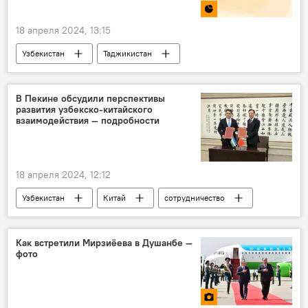
18 апреля 2024, 13:15
Узбекистан
Таджикистан
сотрудничество
Инфографика
Узбекско-таджикские отношения
В Пекине обсудили перспективы
развития узбекско-китайского
взаимодействия — подробности
18 апреля 2024, 12:12
Узбекистан
Китай
сотрудничество
Экономика
Инвестиции
Туризм
Культура
Пекин
Как встретили Мирзиёева в Душанбе —
фото