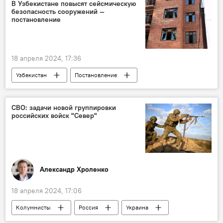
государственный визит
Соглашение
В Узбекистане повысят сейсмическую
безопасность сооружений —
сотрудничество
постановление
18 апреля 2024, 17:36
Узбекистан
Постановление
Шавкат Мирзиёев
Сейсмоустойчивость
Строительство
здания
СВО: задачи новой группировки
российских войск "Север"
мониторинг
Александр Хроленко
18 апреля 2024, 17:06
Колумнисты
Россия
Украина
безопасность
спецоперация