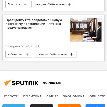
Политика
президент Узбекистана
Шавкат Мирзиёев
Эмомали Рахмон
Таджикистан
государственный визит
Президенту РУз представили новую
программу приватизации — что она
предусматривает
18 апреля 2024, 09:38
Узбекистан
президент Узбекистана
Шавкат Мирзиёев
программа
приватизация
Узбекистан
НОВОСТИ
ПОЛИТИКА
В МИРЕ
ЭКОНОМИКА
ОБЩЕСТВ