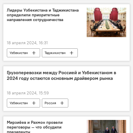
Спецоперация России по защите Донбасса
Лидеры Узбекистана и Таджикистана
определили приоритетные
СВО
направления сотрудничества
18 апреля 2024, 16:31
Узбекистан
Таджикистан
Визит Шавката Мирзиёева в Душанбе
сотрудничество
переговоры
Грузоперевозки между Россией и Узбекистаном в
2024 году остаются основным драйвером рынка
18 апреля 2024, 15:59
Узбекистан
Россия
грузоперевозки
импорт
Экспорт
Экономика
транспорт
Мирзиёев и Рахмон провели
переговоры — что обсудили
президенты