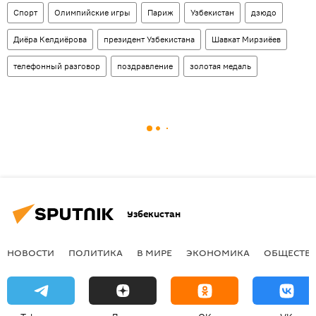
Спорт
Олимпийские игры
Париж
Узбекистан
дзюдо
Диёра Келдиёрова
президент Узбекистана
Шавкат Мирзиёев
телефонный разговор
поздравление
золотая медаль
Узбекистан
НОВОСТИ
ПОЛИТИКА
В МИРЕ
ЭКОНОМИКА
ОБЩЕСТВ