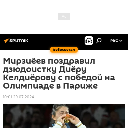
РУС
Узбекистан
Мирзиёев поздравил
дзюдоистку Диёру
Келдиёрову с победой на
Олимпиаде в Париже
10:01 29.07.2024