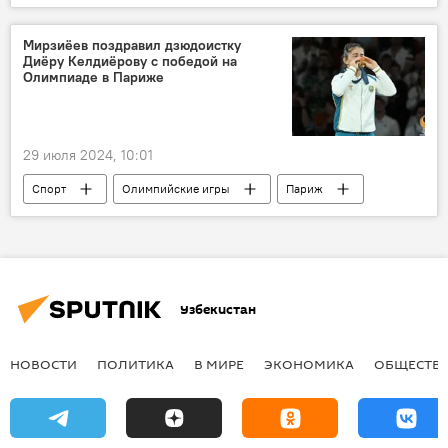
декларация
Мирзиёев поздравил дзюдоистку
Диёру Келдиёрову с победой на
Олимпиаде в Париже
29 июля 2024, 10:01
Спорт
Олимпийские игры
Париж
Узбекистан
дзюдо
Диёра Келдиёрова
президент Узбекистана
Шавкат Мирзиёев
телефонный разговор
Узбекистан
поздравление
золотая медаль
НОВОСТИ
ПОЛИТИКА
В МИРЕ
ЭКОНОМИКА
ОБЩЕСТВ