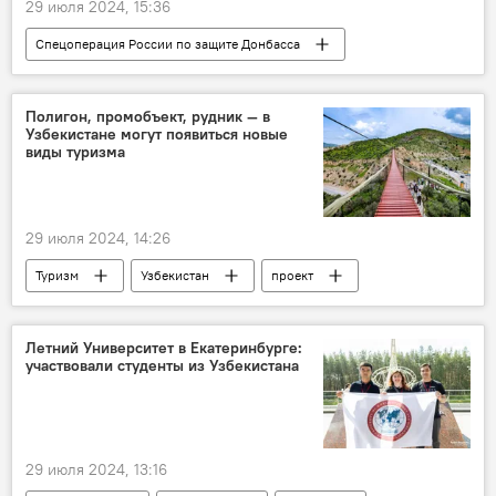
29 июля 2024, 15:36
Спецоперация России по защите Донбасса
спецоперация
ВСУ
Вооруженные силы
Россия
Полигон, промобъект, рудник — в
Узбекистане могут появиться новые
Украина
В мире
ДНР
виды туризма
СВО
29 июля 2024, 14:26
Туризм
Узбекистан
проект
Постановление
президент Узбекистана
Летний Университет в Екатеринбурге:
участвовали студенты из Узбекистана
29 июля 2024, 13:16