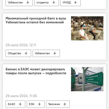
Узбекистан
студенты
УМЭД
Россия
Екатеринбург
Образование
сотрудничество
Минимальный проходной балл в вузы
Узбекистана остался без изменений
Общество
29 июля 2024, 12:11
Общество
Узбекистан
абитуриенты
вузы
высшее образование
Бизнес в ЕАЭС может декларировать
товары после выпуска — подробности
министерство высшего образования, науки и инноваций Узбекистана
29 июля 2024, 11:06
ЕАЭС
ЕЭК
Таможня