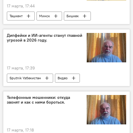
17 марта, 17:44
Ташкент
Минск
Бишкек
Москва
Пресс-центр
видеомост
русский язык
Образование
Наука
Дипфейки и ИИ-агенты станут главной
угрозой в 2026 году.
Конференция
17 марта, 17:39
Sputnik Узбекистан
Видео
Телефонные мошенники: откуда
звонят и как с ними бороться.
17 марта, 17:18