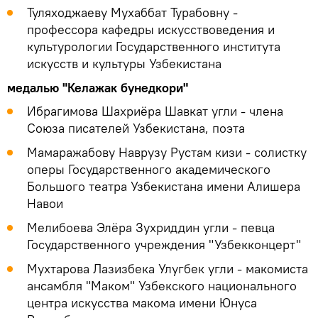
Туляходжаеву Мухаббат Турабовну -
профессора кафедры искусствоведения и
культурологии Государственного института
искусств и культуры Узбекистана
медалью "Келажак бунедкори"
Ибрагимова Шахриёра Шавкат угли - члена
Союза писателей Узбекистана, поэта
Мамаражабову Наврузу Рустам кизи - солистку
оперы Государственного академического
Большого театра Узбекистана имени Алишера
Навои
Мелибоева Элёра Зухриддин угли - певца
Государственного учреждения "Узбекконцерт"
Мухтарова Лазизбека Улугбек угли - макомиста
ансамбля "Маком" Узбекского национального
центра искусства макома имени Юнуса