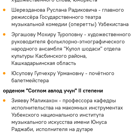
Шерезданова Руслана Радиковича - главного
режиссёра Государственного театра
музыкальной комедии (оперетты) Узбекистана
Эргашову Мохиру Туроповну - художественного
руководителя фольклорно-этнографического
народного ансамбля "Кулол шодаси" отдела
культуры Касбинского района,
Кашкадарьинская область
Юсупову Гулчехру Урмановну - почётного
балетмейстера
орденом "Соглом авлод учун" II степени
Зияеву Маликахон - профессора кафедры
исполнительства на макомных инструментах
Узбекского национального института
музыкального искусства имени Юнуса
Раджаби, исполнителя на дутаре