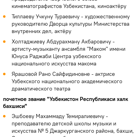
кинематографистов Узбекистана, киноактёру
Тиллаеву Учкуну Тураевичу - художественному
руководителю Дворца культуры Министерства
внутренних дел, актёру
Холтаджиеву Абдурахману Акбаровичу -
артисту-музыканту ансамбля "Маком" имени
Юнуса Раджаби Центра узбекского
национального искусства макома
Ярашовой Рано Сайфидиновне - актрисе
Узбекского национального академического
драматического театра
почетное звание "Узбекистон Республикаси халк
бахшиси"
Эшбоеву Махаммаду Темиралиевичу -
преподавателю детской школы музыки и
искусства № 5 Джаркурганского района, бахши,