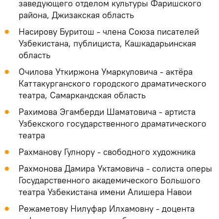
заведующего отделом культуры Фаришского
района, Джизакская область
Насирову Буритош - члена Союза писателей
Узбекистана, публициста, Кашкадарьинская
область
Очилова Уткиржона Умаркуловича - актёра
Каттакурганского городского драматического
театра, Самаркандская область
Рахимова Эгамберди Шаматовича - артиста
Узбекского государственного драматического
театра
Рахманову Гулнору - свободного художника
Рахмонова Дамира Уктамовича - солиста оперы
Государственного академического Большого
театра Узбекистана имени Алишера Навои
Режаметову Нилуфар Илхамовну - доцента