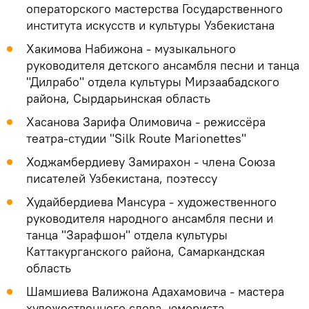
операторского мастерства Государственного
института искусств и культуры Узбекистана
Хакимова Набижона - музыкального
руководителя детского ансамбля песни и танца
"Дилрабо" отдела культуры Мирзаабадского
района, Сырдарьинская область
Хасанова Зарифа Олимовича - режиссёра
театра-студии "Silk Route Marionettes"
Ходжамбердиеву Замирахон - члена Союза
писателей Узбекистана, поэтессу
Худайбердиева Мансура - художественного
руководителя народного ансамбля песни и
танца "Зарафшон" отдела культуры
Каттакурганского района, Самаркандская
область
Шамшиева Валижона Адахамовича - мастера
художественного слова, юмориста