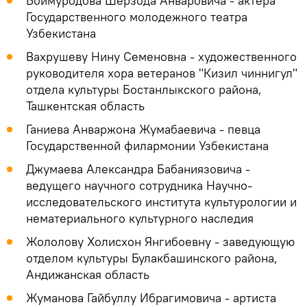
Боймуродова Шерзода Анваровича - актёра
Государственного молодежного театра
Узбекистана
Вахрушеву Нину Семеновна - художественного
руководителя хора ветеранов "Кизил чиннигул"
отдела культуры Бостанлыкского района,
Ташкентская область
Ганиева Анваржона Жумабаевича - певца
Государственной филармонии Узбекистана
Джумаева Александра Бабаниязовича -
ведущего научного сотрудника Научно-
исследовательского института культурологии и
нематериального культурного наследия
Жололову Холисхон Янгибоевну - заведующую
отделом культуры Булакбашинского района,
Андижанская область
Жуманова Гайбуллу Ибрагимовича - артиста