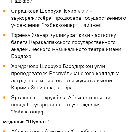
Раджаби
Сираджева Шохруха Тохир угли -
звукорежиссёра, продюсера государственного
учреждения "Узбекконцерт", диджея
Торееву Жанар Кутлимурат кизи - артистку
балета Каракалпакского государственного
академического музыкального театра имени
Бердаха
Хамдамова Шохруха Баходиржон угли -
преподавателя Республиканского колледжа
эстрадного и циркового искусства имени
Карима Зарипова, актёра
Эргашева Шохрухбека Абдуллажон угли -
певца Государственного учреждения
"Узбекконцерт"
медалью "Шухрат"
Абдуазимова Азизжона Хасанбоя угли -