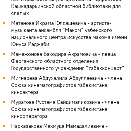
Кашкадарьинской областной библиотеки для
слепых
Мaтaнoва Икрама Юлдaшeвича - артиста-
музыканта ансамбля “Маком” узбекского
национального центра искусства макома имени
Юнуса Раджаби
Мамажонова Баходира Акрамовича - певца
Ферганского областного отделения
Государственного учреждения "Узбекконцерт"
Мигнарева Абдухалила Абдуллаевича - члена
Союза кинематографистов Узбекистана,
киноактёра
Муратова Рустама Сайдималиковича - члена
Союза кинематографистов Узбекистана,
кинооператора
Нарказакова Махмуда Мамадалиевича -