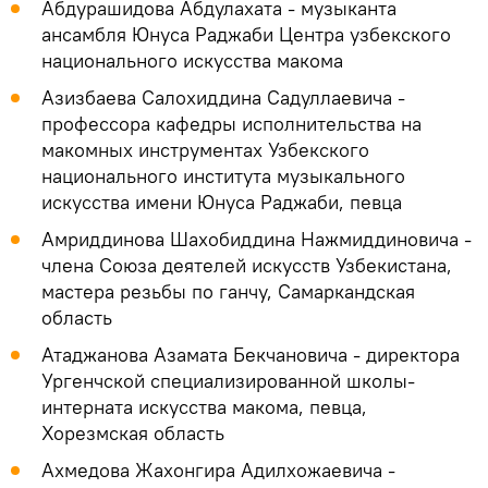
Абдурашидова Абдулахата - музыканта
ансамбля Юнуса Раджаби Центра узбекского
национального искусства макома
Азизбаева Салохиддина Садуллаевича -
профессора кафедры исполнительства на
макомных инструментах Узбекского
национального института музыкального
искусства имени Юнуса Раджаби, певца
Амриддинова Шахобиддина Нажмиддиновича -
члена Союза деятелей искусств Узбекистана,
мастера резьбы по ганчу, Самаркандская
область
Атаджанова Азамата Бекчановича - директора
Ургенчской специализированной школы-
интерната искусства макома, певца,
Хорезмская область
Ахмедова Жахонгира Адилхожаевича -