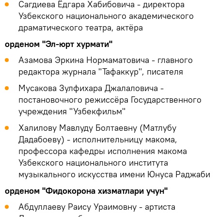
Сагдиева Ёдгара Хабибовича - директора
Узбекского национального академического
драматического театра, актёра
орденом "Эл-юрт хурмати"
Азамова Эркина Нормаматовича - главного
редактора журнала "Тафаккур", писателя
Мусакова Зулфихара Джалаловича -
постановочного режиссёра Государственного
учреждения "Узбекфильм"
Халилову Мавлуду Болтаевну (Матлубу
Дадабоеву) - исполнительницу макома,
профессора кафедры исполнения макома
Узбекского национального института
музыкального искусства имени Юнуса Раджаби
орденом "Фидокорона хизматлари учун"
Абдуллаеву Раису Ураимовну - артиста