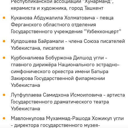
Республиканской ассоциации "Хунарманд",
керамиста и художника, город Ташкент
Куканова Абдужалила Холматовича - певца
Ферганского областного отделения
Государственного учреждения "Узбекконцерт"
Кулдошева Байрамали - члена Союза писателей
Узбекистана, писателя
Курбоналиева Бобуржона Дилшод угли -
главного дирижёра Национального эстрадно-
симфонического оркестра имени Батыра
Закирова Государственной филармонии
Узбекистана
Лутфуллаева Самидхона Исмоиловича - артиста
Государственного драматического театра
Узбекистана
Мавлонкулова Мухаммад-Рашода Хожикул угли
- директора государственного музея-