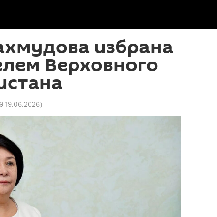
ахмудова избрана
елем Верховного
истана
39 19.06.2026
)