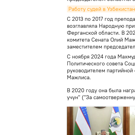
Работу судей в Узбекиста
С 2013 по 2017 год препод
возглавляла Народную при
Ферганской области. В 20
комитета Сената Олий Маж
заместителем председател
С ноября 2024 года Махму
Политического совета Соц
руководителем партийной 
Мажлиса.
В 2020 году она была наг
учун" ("За самоотверженну