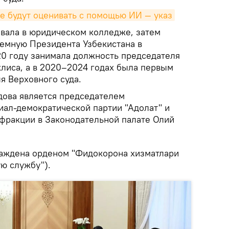
не будут оценивать с помощью ИИ — указ
авала в юридическом колледже, затем
емную Президента Узбекистана в
20 году занимала должность председателя
лиса, а в 2020–2024 годах была первым
я Верховного суда.
дова является председателем
иал-демократической партии "Адолат" и
фракции в Законодательной палате Олий
раждена орденом "Фидокорона хизматлари
ю службу").