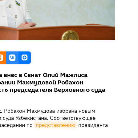
а внес в Сенат Олий Мажлиса
рании Махмудовой Робахон
ть председателя Верховного суда
k.
Робахон Махмудова избрана новым
 суда Узбекистана. Соответствующее
заседании по
представлению
президента