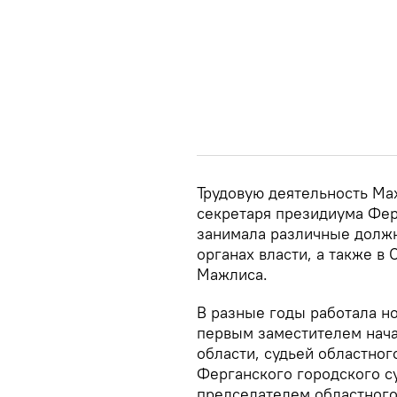
Трудовую деятельность Мах
секретаря президиума Фер
занимала различные должн
органах власти, а также в
Мажлиса.
В разные годы работала н
первым заместителем нач
области, судьей областног
Ферганского городского су
председателем областного