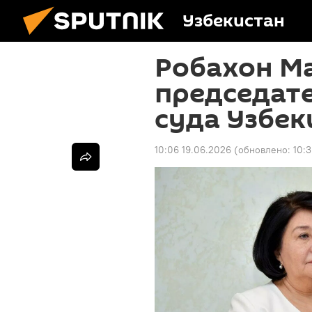
Узбекистан
Робахон М
председат
суда Узбек
10:06 19.06.2026
(обновлено:
10: