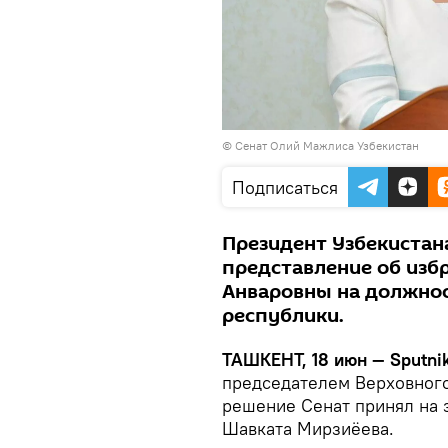
© Сенат Олий Мажлиса Узбекистан
Подписаться
Президент Узбекистан
представление об изб
Анваровны на должнос
республики.
ТАШКЕНТ, 18 июн — Sputni
председателем Верховного
решение Сенат принял на 
Шавката Мирзиёева.