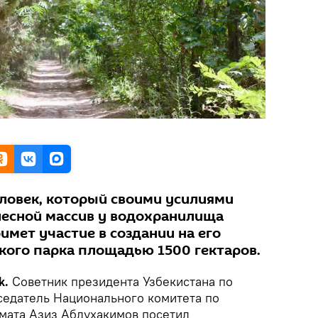
ловек, который своими усилиями
есной массив у водохранилища
римет участие в создании на его
кого парка площадью 1500 гектаров.
k.
Советник президента Узбекистана по
седатель Национального комитета по
мата Азиз Абдухакимов посетил