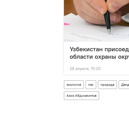
Узбекистан присоед
области охраны ок
28 апреля, 15:20
экология
лес
природа
Денд
Азиз Абдухакимов