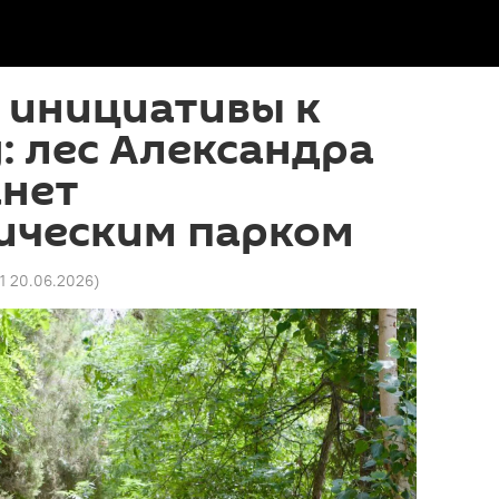
 инициативы к
: лес Александра
анет
ическим парком
51 20.06.2026
)