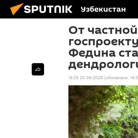
Узбекистан
От частной
госпроекту
Федина ст
дендролог
14:26 20.06.2026
(обновлено:
14: