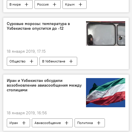
В мире
Россия
Крым
Строительство Крымского моста
Суровые морозы: температура в
Узбекистане опустится до -12
18 января 2019, 17:15
Общество
В Узбекистане
Узбекистан
Республика Каракалпакстан
МЧС Узбекистана
Иран и Узбекистан обсудили
возобновление авиасообщения между
столицами
18 января 2019, 16:56
Иран
Авиасообщение
Политика