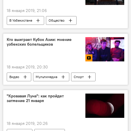
18 января 2019, 21:06
В Узбекистане
Общество
Генеральная прокуратура Узбекистана
Южная Корея
Соглашение
Кто выиграет Кубок Азии: мнение
узбекских болельщиков
18 января 2019, 20:30
Видео
Мультимедиа
Спорт
В Узбекистане
футбол
Узбекистан
Австралия
Япония
"Кровавая Луна": как пройдет
затмение 21 января
18 января 2019, 20:26