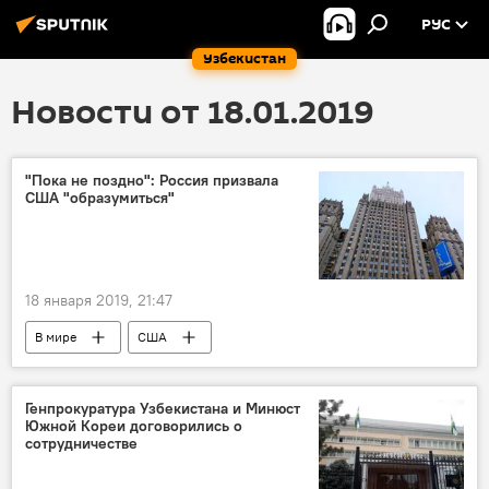
РУС
Узбекистан
Новости от 18.01.2019
"Пока не поздно": Россия призвала
США "образумиться"
18 января 2019, 21:47
В мире
США
противоракетная оборона
Политика
Россия
Генпрокуратура Узбекистана и Минюст
Южной Кореи договорились о
сотрудничестве