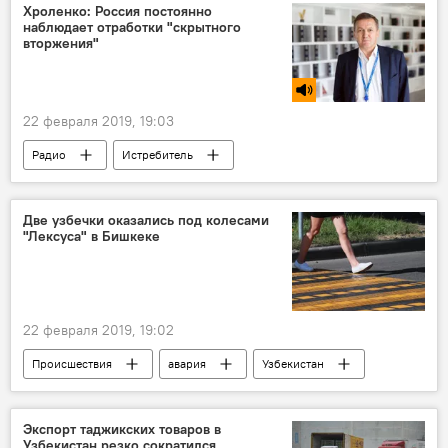
Хроленко: Россия постоянно
наблюдает отработки "скрытного
вторжения"
22 февраля 2019, 19:03
Радио
Истребитель
Страны Балтии
США
Россия
Две узбечки оказались под колесами
"Лексуса" в Бишкеке
22 февраля 2019, 19:02
Происшествия
авария
Узбекистан
Узбекистан
Бишкек
Бишкек
Происшествие
ДТП
Экспорт таджикских товаров в
Узбекистан резко сократился