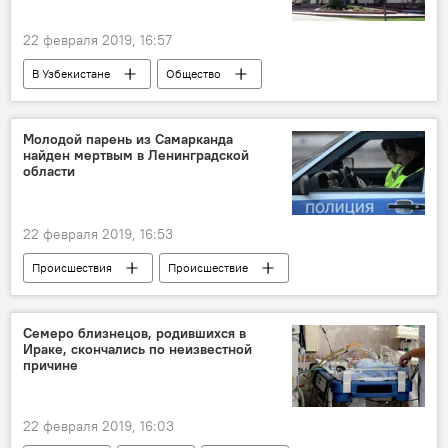
22 февраля 2019, 16:57
В Узбекистане
Общество
Хокимият Ташкента
снос дома
слухи
Молодой парень из Самарканда
найден мертвым в Ленинградской
области
22 февраля 2019, 16:53
Происшествия
Происшествие
узбеки
Узбекистан
Узбекистан
Ленинградская область
Семеро близнецов, родившихся в
Ираке, скончались по неизвестной
Ленинградская область
смерть
причине
22 февраля 2019, 16:03