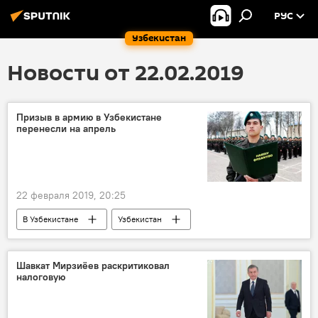
РУС
Узбекистан
Новости от 22.02.2019
Призыв в армию в Узбекистане
перенесли на апрель
22 февраля 2019, 20:25
В Узбекистане
Узбекистан
Узбекистан
Армия
военные
призывники
призыв в армию
Шавкат Мирзиёев раскритиковал
налоговую