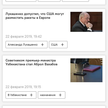
Узбекистан
Животные
животные
Зоопарк
Лукашенко допустил, что США могут
разместить ракеты в Европе
22 февраля 2019, 19:42
Александр Лукашенко
США
Политика
Россия
Советником премьер-министра
Узбекистана стал Аброл Вахабов
22 февраля 2019, 19:15
В Узбекистане
назначения
Узбекистан
Узбекистан