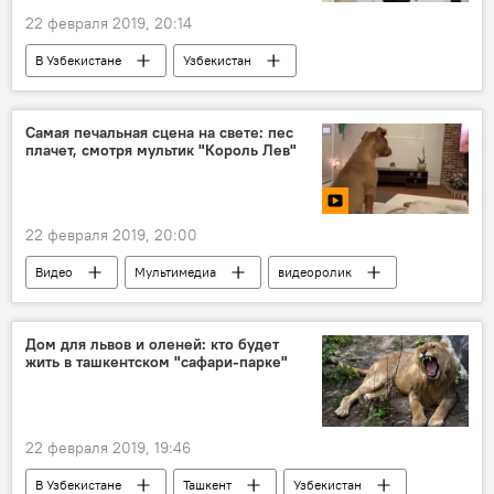
22 февраля 2019, 20:14
В Узбекистане
Узбекистан
Узбекистан
Шавкат Мирзиёев
Шавкат Мирзиёев
совещание
Самая печальная сцена на свете: пес
плачет, смотря мультик "Король Лев"
22 февраля 2019, 20:00
Видео
Мультимедиа
видеоролик
смешное видео
животные
собаки
собака
Дом для львов и оленей: кто будет
жить в ташкентском "сафари-парке"
22 февраля 2019, 19:46
В Узбекистане
Ташкент
Узбекистан