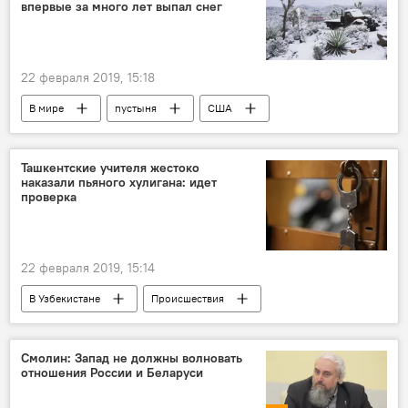
впервые за много лет выпал снег
22 февраля 2019, 15:18
В мире
пустыня
США
Калифорния
фотолента
Ташкентские учителя жестоко
наказали пьяного хулигана: идет
проверка
22 февраля 2019, 15:14
В Узбекистане
Происшествия
учитель
Ташкент
Смолин: Запад не должны волновать
отношения России и Беларуси