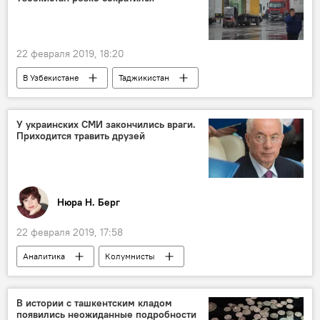
22 февраля 2019, 18:20
В Узбекистане
Таджикистан
Таджикистан
Узбекистан
Узбекистан
товарооборот
У украинских СМИ закончились враги.
Приходится травить друзей
Экономика
Нюра Н. Берг
22 февраля 2019, 17:58
Аналитика
Колумнисты
В истории с ташкентским кладом
появились неожиданные подробности