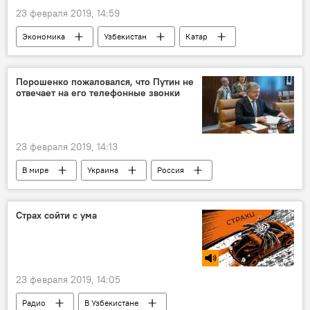
23 февраля 2019, 14:59
Экономика
Узбекистан
Катар
электричество
электроэнергия
Порошенко пожаловался, что Путин не
отвечает на его телефонные звонки
23 февраля 2019, 14:13
В мире
Украина
Россия
Владимир Путин
Петр Порошенко
Политика
Страх сойти с ума
23 февраля 2019, 14:05
Радио
В Узбекистане