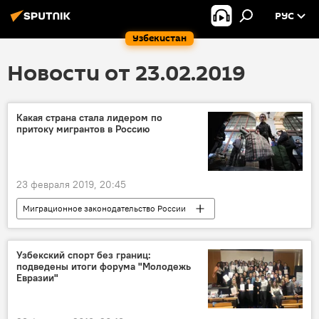
РУС
Узбекистан
Новости от 23.02.2019
Какая страна стала лидером по
притоку мигрантов в Россию
23 февраля 2019, 20:45
Миграционное законодательство России
Таджикистан
Россия
Мигранты
СНГ
Украина
Узбекский спорт без границ:
подведены итоги форума "Молодежь
Евразии"