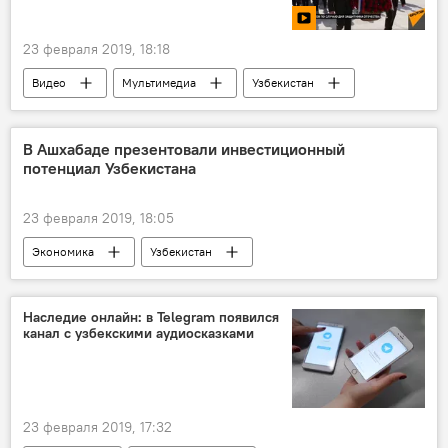
23 февраля 2019, 18:18
Видео
Мультимедиа
Узбекистан
Ташкент
праздник
Владимир Тюрденев
В Ашхабаде презентовали инвестиционный
потенциал Узбекистана
23 февраля 2019, 18:05
Экономика
Узбекистан
Туркменистан
Ашхабад
Европейский банк реконструкции и развития (ЕБРР)
Наследие онлайн: в Telegram появился
канал с узбекскими аудиосказками
Торговля
Политика
23 февраля 2019, 17:32