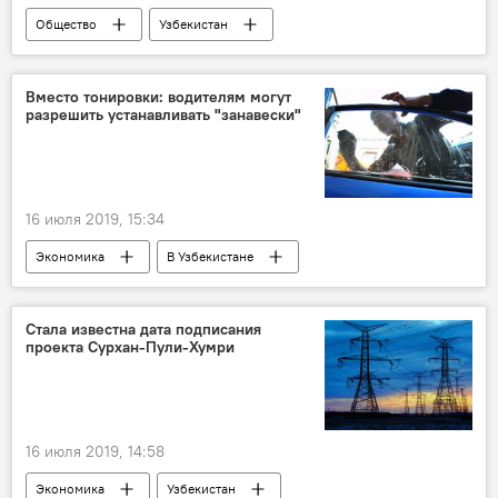
Общество
Узбекистан
Шавкат Мирзиёев
колледж
Образование
Вместо тонировки: водителям могут
разрешить устанавливать "занавески"
16 июля 2019, 15:34
Экономика
В Узбекистане
тонировка
автомобиль
автомобили
автомобилисты
Стала известна дата подписания
проекта Сурхан-Пули-Хумри
16 июля 2019, 14:58
Экономика
Узбекистан