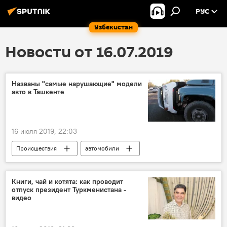
РУС
Узбекистан
Новости от 16.07.2019
Названы "самые нарушающие" модели
авто в Ташкенте
16 июля 2019, 22:03
Происшествия
автомобили
автомобиль
автомобилисты
правонарушение
ПДД
Книги, чай и котята: как проводит
отпуск президент Туркменистана -
видео