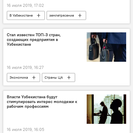
16 июля 2019, 17:02
В Узбекистане
землетрясение
Узбекистан
Узбекистан
Кыргызстан
Стал известен ТОП-3 стран,
создающих предприятия в
Узбекистане
16 июля 2019, 16:27
Экономика
Страны ЦА
Страны СНГ
Инвестиции
Узбекистан
Узбекистан
Россия
Власти Узбекистана будут
стимулировать интерес молодежи к
Турция
Китай
рабочим профессиям
16 июля 2019, 16:05