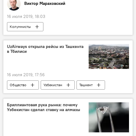
Виктор Мараховский
16 июля 2019, 18:03
Колумнисты
UzAirways открыла рейсы из Ташкента
в Тбилиси
16 июля 2019, 17:56
Общество
Узбекистан
Ташкент
Россия
Грузия
Тбилиси
Узбекистон хаво йуллари
Бриллиантовая рука рынка: почему
Узбекистан сделал ставку на алмазы