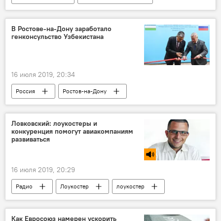
СГБ
Служба государственной безопасности
суд
судья
государство
В Ростове-на-Дону заработало
генконсульство Узбекистана
16 июля 2019, 20:34
Россия
Ростов-на-Дону
Узбекистан
консульство
Политика
Ловковский: лоукостеры и
конкуренция помогут авиакомпаниям
развиваться
16 июля 2019, 20:29
Радио
Лоукостер
лоукостер
авиация
авиабилет
авиаперелет
авиакомпания
Как Евросоюз намерен ускорить