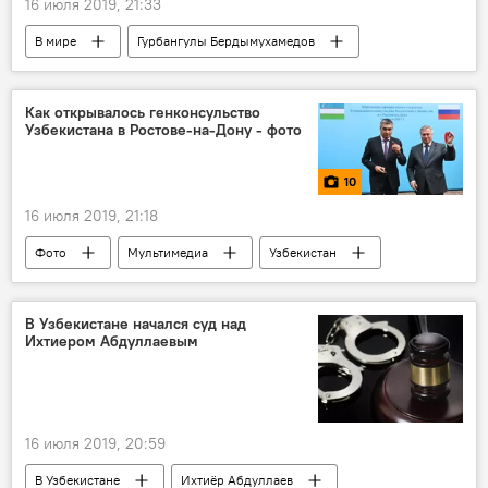
16 июля 2019, 21:33
В мире
Гурбангулы Бердымухамедов
Туркменистан
отпуск
видеоролик
смешное видео
Как открывалось генконсульство
Узбекистана в Ростове-на-Дону - фото
10
16 июля 2019, 21:18
Фото
Мультимедиа
Узбекистан
Россия
Ростов-на-Дону
консульство
В Узбекистане начался суд над
Ихтиером Абдуллаевым
Генеральное консульство Узбекистана
16 июля 2019, 20:59
В Узбекистане
Ихтиёр Абдуллаев