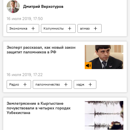
Дмитрий Верхотуров
16 июля 2019, 17:50
Экономика
Колумнисты
алмаз
ювелирные украшения
ювелирная промышленность
бриллиант
Эксперт рассказал, как новый закон
защитит паломников в РФ
аналитика
Экономика
промышленность
16 июля 2019, 17:22
Радио
паломничество
хадж
малый хадж
Землетрясение в Кыргыстане
почувствовали в четырех городах
Узбекистана