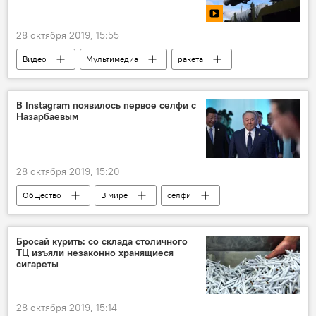
28 октября 2019, 15:55
Видео
Мультимедиа
ракета
Ракеты
видеоролик
В Instagram появилось первое селфи с
Назарбаевым
28 октября 2019, 15:20
Общество
В мире
селфи
Нурсултан Назарбаев
Казахстан
Казахстан
фотолента
Бросай курить: со склада столичного
ТЦ изъяли незаконно хранящиеся
сигареты
28 октября 2019, 15:14