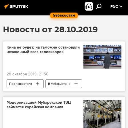
РУС
Узбекистан
Новости от 28.10.2019
Кина не будет: на таможне остановили
незаконный ввоз телевизоров
28 октября 2019, 21:56
Происшествия
В Узбекистане
Общество
контрабанда
Таможенный комитет при Министерстве экономики и финансов Республики Узбекистан
Модернизацией Мубарекской ТЭЦ
займется корейская компания
пост
Узбекистан
Джизакская область
правонарушение