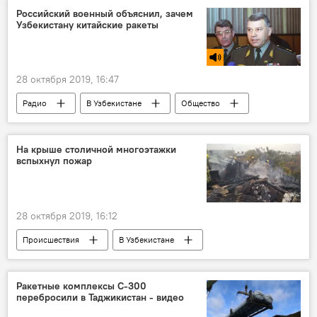
Российский военный объяснил, зачем
Узбекистану китайские ракеты
28 октября 2019, 16:47
Радио
В Узбекистане
Общество
КНР
Узбекистан
ПВО
Ракеты
Минобороны Узбекистана
На крыше столичной многоэтажки
вспыхнул пожар
28 октября 2019, 16:12
Происшествия
В Узбекистане
тушение пожара
пожарные
Ташкент
Ракетные комплексы С-300
перебросили в Таджикистан - видео