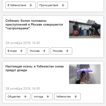
В Узбекистане
Происшествия
сигареты
Таможенный комитет при Министерстве экономики и финансов Республики Узбекистан
Собянин: более половины
преступлений в Москве совершается
Ташкент
"гастролерами"
28 октября 2019, 14:45
В мире
Москва
Москва
Россия
мигрант
Мигранты
криминал
Настоящая осень: в Узбекистан снова
придут дожди
28 октября 2019, 14:35
Общество
погода
Узбекистан
Узбекистан
дождь
Дождь