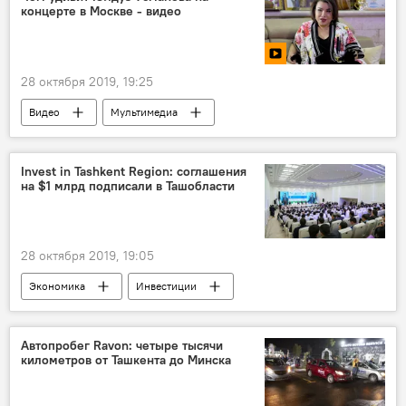
концерте в Москве - видео
28 октября 2019, 19:25
Видео
Мультимедиа
Юлдуз Усманова
Концерт
гастроли
певицы
певица
Invest in Tashkent Region: соглашения
на $1 млрд подписали в Ташобласти
песня
песни
28 октября 2019, 19:05
Экономика
Инвестиции
Узбекинвест
инвестпроекты
инвестиционный форум
Автопробег Ravon: четыре тысячи
километров от Ташкента до Минска
иностранные инвесторы