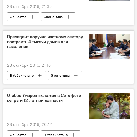
28 октября 2019, 21:35
Общество
Экономика
В Узбекистане
В мире
Мубарек
ТЭЦ
Южная Корея
меморандум
Президент поручил частному сектору
построить 4 тысячи домов для
модернизация
населения
Министерство энергетики Узбекистана
28 октября 2019, 21:13
В Узбекистане
Экономика
Общество
президент Узбекистана
ипотека
Строительство
жилье
Отабек Умаров выложил в Сеть фото
супруги 12-летней давности
малообеспеченные семьи
Узбекистан
Политика
28 октября 2019, 20:12
Общество
В Узбекистане