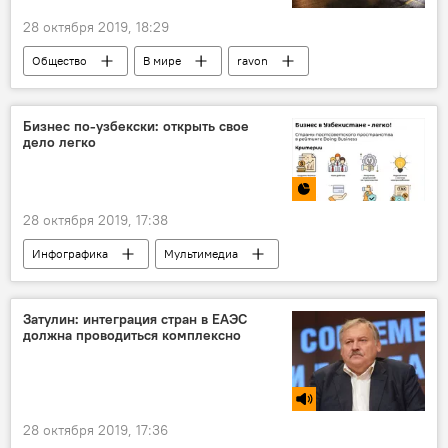
28 октября 2019, 18:29
Общество
В мире
ravon
Ravon
Ravon R2
Ravon R2
Ravon R4
Ravon Nexia
Бизнес по-узбекски: открыть свое
дело легко
UzAuto Motors
28 октября 2019, 17:38
Инфографика
Мультимедиа
бизнес
Узбекистан
Затулин: интеграция стран в ЕАЭС
должна проводиться комплексно
28 октября 2019, 17:36