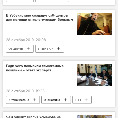
президент Узбекистана
семья
В Узбекистане создадут call-центры
для помощи онкологическим больным
28 октября 2019, 20:08
Общество
онкология
лечение онкологии
телефон
телефон доверия
Ради чего повысили таможенные
пошлины - ответ эксперта
28 октября 2019, 19:26
В Узбекистане
Экономика
ТПП
Таможенный комитет при Министерстве экономики и финансов Республики Узбекистан
Узбекистан
Встреча
Брифинг
Чем удивит Юлдуз Усманова на