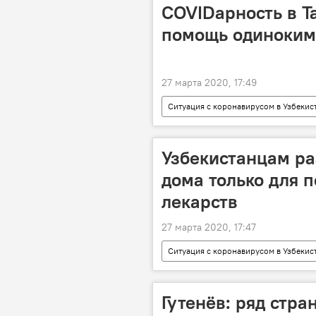
COVIDарность в Т
помощь одиноким
27 марта 2020, 17:49
Ситуация с коронавирусом в Узбекис
Коронавирус COVID-19
Кар
помощь
Узбекистан
Узбекистанцам ра
дома только для 
лекарств
27 марта 2020, 17:47
Ситуация с коронавирусом в Узбекис
Коронавирус COVID-19
Узб
Гутенёв: ряд стр