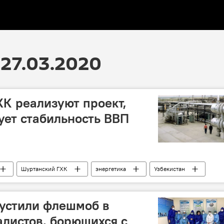
27.03.2020
К реализуют проект,
ует стабильность ВВП
Шуртанский ГХК
энергетика
Узбекистан
а
устили флешмоб в
листов, борющихся с