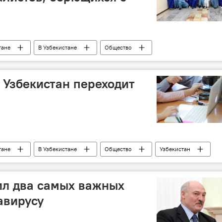
тане
В Узбекистане
Общество
да Мирзиёева
Комил Алламжонов
флешмоб
к Узбекистан переходит
тане
В Узбекистане
Общество
Узбекистан
оронавирус COVID-19
Образование
ил два самых важных
авирусу