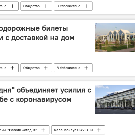
тане
Общество
В Узбекистане
антин
Узбекистан
кистана
нодорожные билеты
 с доставкой на дом
тане
Общество
В Узбекистане
кистон темир йуллари
Карантин
билет
дня" объединяет усилия с
бе с коронавирусом
МИА "Россия Сегодня"
Коронавирус COVID-19