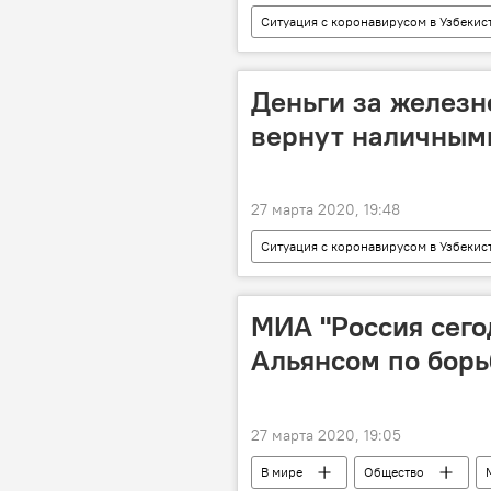
Ситуация с коронавирусом в Узбекис
Коронавирус COVID-19
Кар
Министерство здравоохранения Узбе
Деньги за желез
вернут наличными
27 марта 2020, 19:48
Ситуация с коронавирусом в Узбекис
Коронавирус COVID-19
Узбе
Узбекистан
МИА "Россия сего
Альянсом по борь
27 марта 2020, 19:05
В мире
Общество