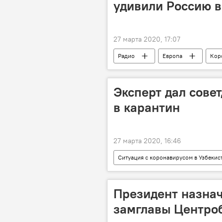
удивили Россию в
27 марта 2020, 17:07
Радио
Европа
Кор
Россия
Эксперт дал совет
в карантин
27 марта 2020, 16:46
Ситуация с коронавирусом в Узбекис
Президент назнач
замглавы Центро