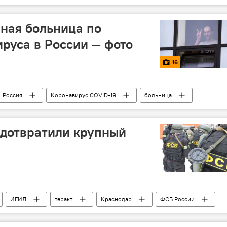
вная больница по
руса в России — фото
16
Россия
Коронавирус COVID-19
больница
едотвратили крупный
ИГИЛ
теракт
Краснодар
ФСБ России