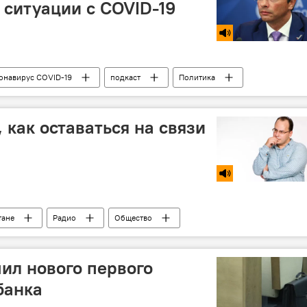
 ситуации с COVID-19
онавирус COVID-19
подкаст
Политика
, как оставаться на связи
тане
Радио
Общество
ил нового первого
банка