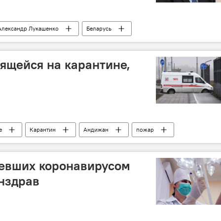
Александр Лукашенко
Беларусь
дящейся на карантине,
е
Карантин
Андижан
пожар
кистана
левших коронавирусом
нздрав