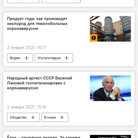
ГУВД Ташкента
погибшие
Узбекистан
Продукт года: как производят
кислород для тяжелобольных
коронавирусом
2 января 2021, 16:17
Видео
Мультимедиа
Народный артист СССР Василий
Лановой госпитализирован с
коронавирусом
2 января 2021, 15:51
Общество
В мире
Коронавирус COVID-19
госпитализация
народный артист СССР
Россия
Ёлка – денежное дерево. За какими