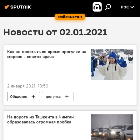
РУС
Узбекистан
Новости от 02.01.2021
Как не простыть во время прогулки на
морозе - советы врача
2 января 2021, 18:50
Общество
прогулка
Коронавирус COVID-19
простуда
советы
врач
На дороге из Ташкента в Чимган
образовалась огромная пробка