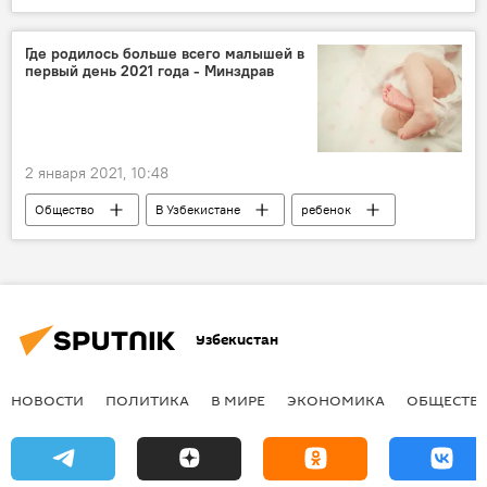
Происшествия
землетрясение
Ташкент
сейсмолог
Где родилось больше всего малышей в
первый день 2021 года - Минздрав
2 января 2021, 10:48
Общество
В Узбекистане
ребенок
родильный дом
Узбекистан
Новый год
Узбекистан
НОВОСТИ
ПОЛИТИКА
В МИРЕ
ЭКОНОМИКА
ОБЩЕСТВ