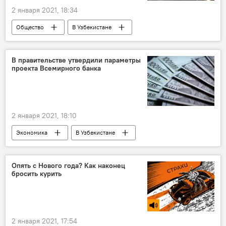
2 января 2021, 18:34
Общество
В Узбекистане
автомобили
пробка
Чимган
ГУБДД
Ташкент
В правительстве утвердили параметры
проекта Всемирного банка
2 января 2021, 18:10
Экономика
В Узбекистане
Всемирный банк
Узбекистан
госбюджет
Опять с Нового года? Как наконец
бросить курить
2 января 2021, 17:54