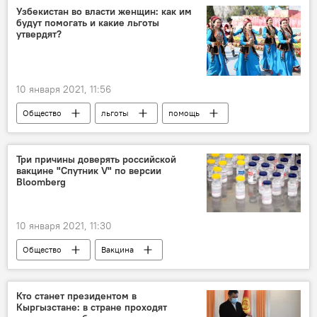
рейтинг
Спорт
Узбекистан во власти женщин: как им
будут помогать и какие льготы
утвердят?
10 января 2021, 11:56
Общество
льготы
помощь
женщины
правительство
Три причины доверять российской
вакцине "Спутник V" по версии
Bloomberg
10 января 2021, 11:30
Общество
Вакцина
Коронавирус COVID-19
пандемия
здоровье
спутник
Кто станет президентом в
Кыргызстане: в стране проходят