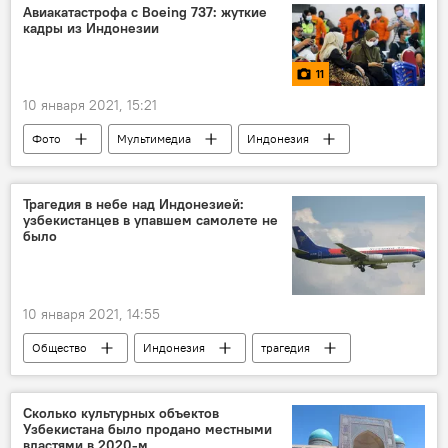
Авиакатастрофа с Boeing 737: жуткие
кадры из Индонезии
11
10 января 2021, 15:21
Фото
Мультимедиа
Индонезия
крушение самолета
самолет
трагедия
погибшие
Трагедия в небе над Индонезией:
узбекистанцев в упавшем самолете не
Авиакатастрофа
было
10 января 2021, 14:55
Общество
Индонезия
трагедия
крушение самолета
самолет
Сколько культурных объектов
Узбекистана было продано местными
властями в 2020-м