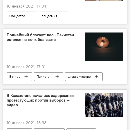
10 января 2021, 17:34
Общество
пандемия
Коронавирус COVID-19
школа
школьники
Образование
Полнейший блэкаут: весь Пакистан
остался на ночь без света
Министерство народного образования Узбекистана
10 января 2021, 17:01
В мире
Пакистан
электричество
электроэнергия
свет
В Казахстане начались задержания
протестующих против выборов —
видео
10 января 2021, 16:33