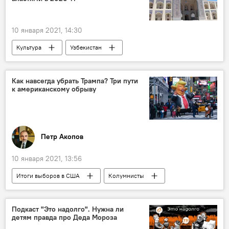
10 января 2021, 14:30
Культура
Узбекистан
культурное наследие
Продажа
Как навсегда убрать Трампа? Три пути
к американскому обрыву
Петр Акопов
10 января 2021, 13:56
Итоги выборов в США
Колумнисты
Дональд Трамп
Президентские выборы в США
США
Подкаст "Это надолго". Нужна ли
детям правда про Деда Мороза
протесты
Президент