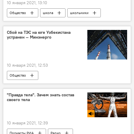
10 января 2021, 13:10
Общество
школа
школьники
учеба
Образование
Коронавирус COVID-19
пандемия
Сбой на ТЭС на юге Узбекистана
устранен — Минэнерго
10 января 2021, 12:53
Общество
Министерство энергетики Узбекистана
ТЭС
Талимарджанская ТЭС
электроэнергия
"Правда тела". Зачем знать состав
своего тела
электричество
10 января 2021, 12:39
Подкасты РИА
Радио