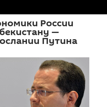
ономики России
бекистану —
послании Путина