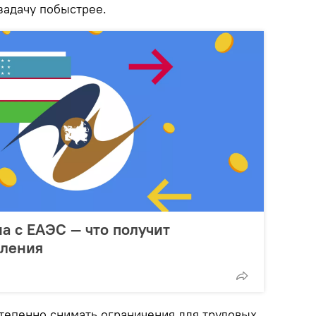
задачу побыстрее.
на с ЕАЭС — что получит
пления
степенно снимать ограничения для трудовых