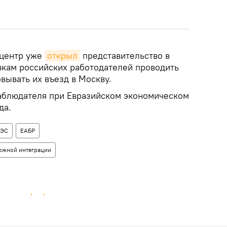
центр уже
открыл
представительство в
явкам российских работодателей проводить
вывать их въезд в Москву.
наблюдателя при Евразийском экономическом
да.
АЭС
ЕАБР
можной интеграции