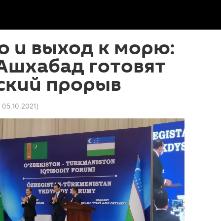
о и выход к морю:
Ашхабад готовят
ский прорыв
4 05.10.2021
)