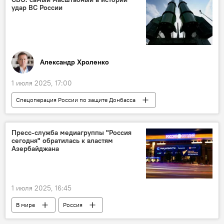
удар ВС России
Александр Хроленко
1 июля 2025, 17:00
Спецоперация России по защите Донбасса
Колумнисты
СВО
Россия
Украина
безопасность
Пресс-служба медиагруппы "Россия
сегодня" обратилась к властям
Азербайджана
1 июля 2025, 16:45
В мире
Россия
МИА "Россия Сегодня"
Азербайджан