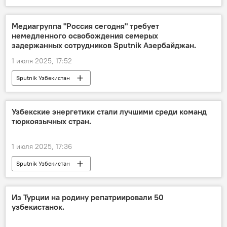
Кредит
АБИИ
Хорезмская область
Каракалпакстан
реконструкция
Медиагруппа "Россия сегодня" требует
немедленного освобождения семерых
дороги
задержанных сотрудников Sputnik Азербайджан.
1 июля 2025, 17:52
Sputnik Узбекистан
Узбекские энергетики стали лучшими среди команд
тюркоязычных стран.
1 июля 2025, 17:36
Sputnik Узбекистан
Из Турции на родину репатриировали 50
узбекистанок.