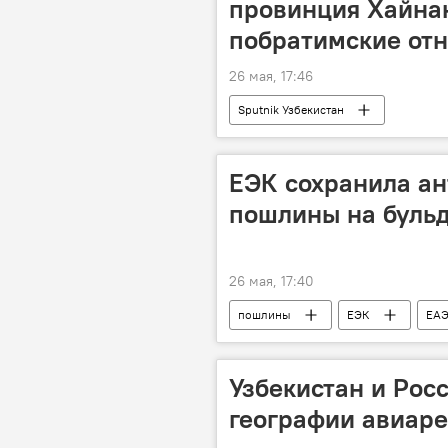
провинция Хайна
побратимские от
26 мая, 17:46
Sputnik Узбекистан
ЕЭК сохранила а
пошлины на буль
26 мая, 17:40
пошлины
ЕЭК
ЕА
Узбекистан и Рос
географии авиаре