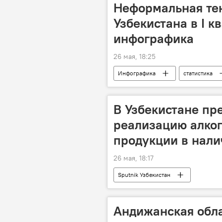
Неформальная те
Узбекистана в I к
инфографика
26 мая, 18:25
Инфографика
статистика
Мультимедиа
В Узбекистане п
реализацию алког
продукции в нали
26 мая, 18:17
Sputnik Узбекистан
Андижанская обла