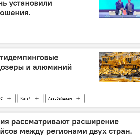
нь установили
ношения.
нтидемпинговые
дозеры и алюминий
ЭС
Китай
Азербайджан
сия рассматривают расширение
йсов между регионами двух стран.