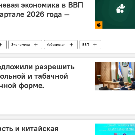
невая экономика в ВВП
вартале 2026 года —
Экономика
Узбекистан
ВВП
редложили разрешить
ольной и табачной
чной форме.
сть и китайская