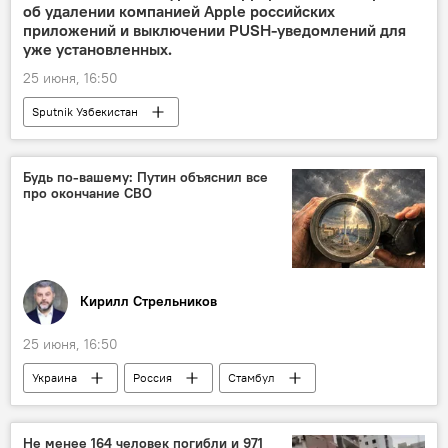
об удалении компанией Apple российских
приложений и выключении PUSH-уведомлений для
уже установленных.
25 июня, 16:50
Sputnik Узбекистан
Будь по-вашему: Путин объяснил все
про окончание СВО
Кирилл Стрельников
25 июня, 16:50
Украина
Россия
Стамбул
Владимир Путин
НАТО
ВСУ
СВО
Колумнисты
Не менее 164 человек погибли и 971