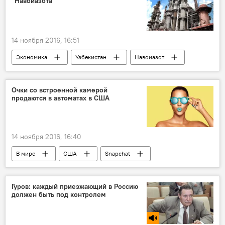
"Навоиазота"
14 ноября 2016, 16:51
Экономика
Узбекистан
Навоиазот
Casale
модернизация
Очки со встроенной камерой
продаются в автоматах в США
14 ноября 2016, 16:40
В мире
США
Snapchat
очки со встроенной камерой
вендинговый автомат
снэпчат
Гуров: каждый приезжающий в Россию
должен быть под контролем