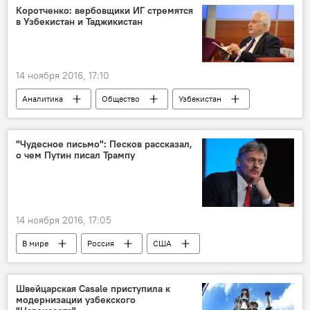
Коротченко: вербовщики ИГ стремятся
в Узбекистан и Таджикистан
14 ноября 2016, 17:10
Аналитика
Общество
Узбекистан
Таджикистан
Игорь Коротченко
"Чудесное письмо": Песков рассказал,
о чем Путин писал Трампу
14 ноября 2016, 17:05
В мире
Россия
США
Владимир Путин
Дональд Трамп
Дмитрий Песков
президент США
Швейцарская Casale приступила к
модернизации узбекского
письмо