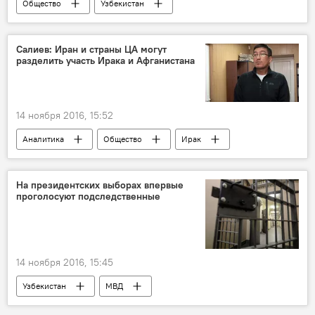
Общество
Узбекистан
Салиев: Иран и страны ЦА могут
разделить участь Ирака и Афганистана
14 ноября 2016, 15:52
Аналитика
Общество
Ирак
Иран
Афганистан
Центральная Азия
На президентских выборах впервые
проголосуют подследственные
14 ноября 2016, 15:45
Узбекистан
МВД
Президентские выборы в Узбекистане