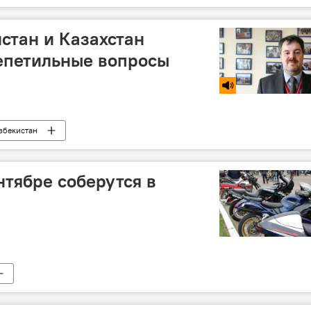
истан и Казахстан
епетильные вопросы
збекистан
нтябре соберутся в