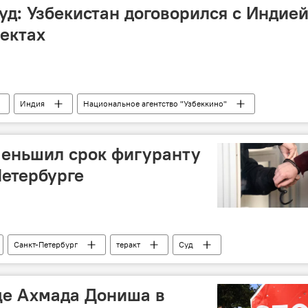
д: Узбекистан договорился с Индие
ектах
Индия
Национальное агентство "Узбеккино"
меньшил срок фигуранту
Петербурге
Санкт-Петербург
теракт
Суд
це Ахмада Дониша в