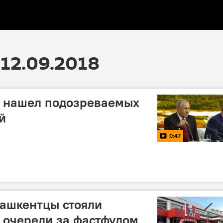
12.09.2018
о нашел подозреваемых
й
0:47
ташкентцы стояли
в очереди за фастфудом