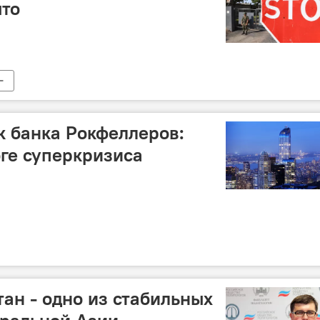
ыто
 банка Рокфеллеров:
оге суперкризиса
тан - одно из стабильных