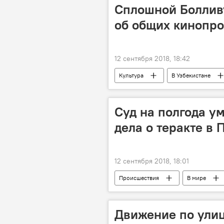
Сплошной Болливу
об общих кинопро
12 сентября 2018, 18:42
Культура
В Узбекистане
Суд на полгода у
дела о теракте в 
12 сентября 2018, 18:01
Происшествия
В мире
Движение по ули