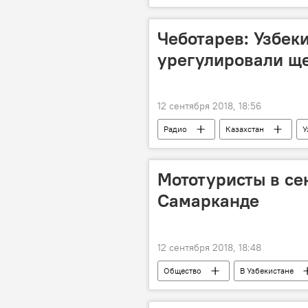
Чеботарев: Узбек
урегулировали щ
12 сентября 2018, 18:56
Радио
Казахстан
У
Мототуристы в се
Самарканде
12 сентября 2018, 18:48
Общество
В Узбекистане