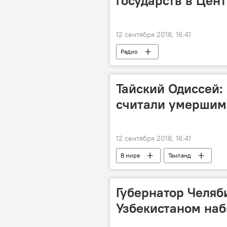
государств в Цен
12 сентября 2018, 16:41
Радио
Тайский Одиссей: 
считали умершим
12 сентября 2018, 16:41
В мире
Таиланд
Губернатор Челяби
Узбекистаном наб