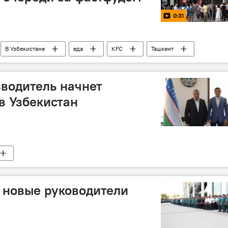
0:31
В Узбекистане
еда
KFC
Ташкент
водитель начнет
в Узбекистан
 новые руководители