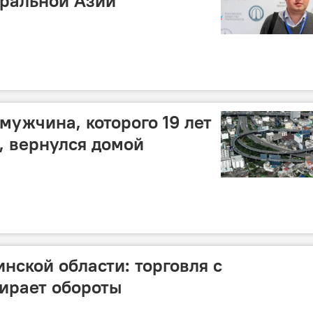
тральной Азии
мужчина, которого 19 лет
, вернулся домой
нской области: торговля с
ирает обороты