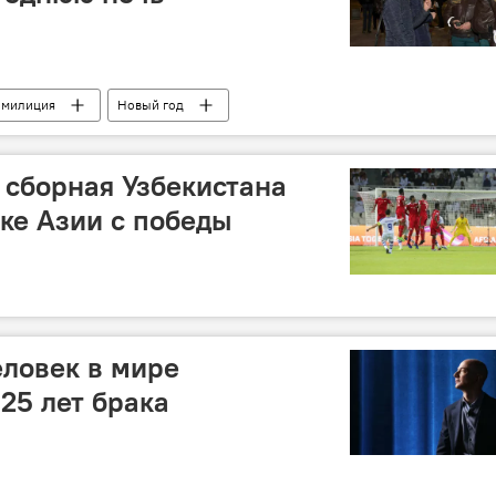
милиция
Новый год
: сборная Узбекистана
бке Азии с победы
ловек в мире
25 лет брака