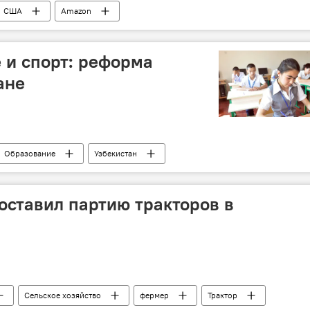
США
Amazon
 и спорт: реформа
ане
Образование
Узбекистан
поставил партию тракторов в
Сельское хозяйство
фермер
Трактор