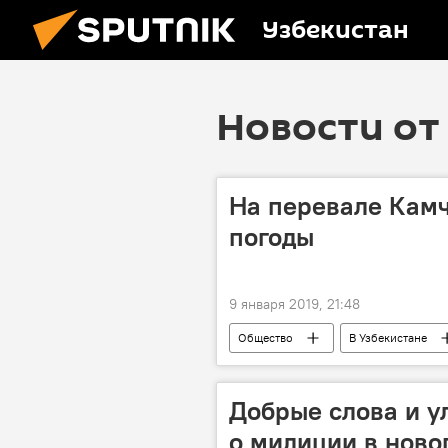
Узбекистан
Новости от 
На перевале Кам
погоды
9 января 2019, 21:48
Общество
В Узбекистане
Добрые слова и у
о милиции в ново