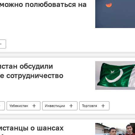
у можно полюбоваться на
истан обсудили
е сотрудничество
Узбекистан
Инвестиции
Торговля
истанцы о шансах