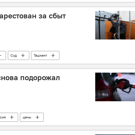
арестован за сбыт
Суд
Ташкент
снова подорожал
сия
цены