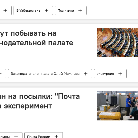
В Узбекистане
Политика
ут побывать на
онодательной палате
Законодательная палата Олий Мажлиса
экскурсия
н на посылки: "Почта
а эксперимент
шлины
Почта России