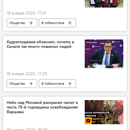
18 января 2020, 17:51
Общество
В Узбекистане
подписание документов
информатизация
Узбекистан
Россия
Кудратходжаев объяснил, почему в
Сенате так много пожилых людей
18 января 2020, 17:20
Общество
В Узбекистане
Сенат Олий Мажлиса Узбекистана
выборы
Небо над Москвой раскрасил салют в
честь 75-й годовщины освобождения
Варшавы
18 января 2020, 16:59