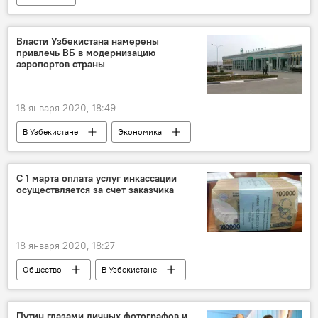
Власти Узбекистана намерены
привлечь ВБ в модернизацию
аэропортов страны
18 января 2020, 18:49
В Узбекистане
Экономика
Министерство транспорта Республики Узбекистан
аэропорт
Узбекистан
С 1 марта оплата услуг инкассации
осуществляется за счет заказчика
18 января 2020, 18:27
Общество
В Узбекистане
Экономика
Республиканская Служба инкассации
Путин глазами личных фотографов и