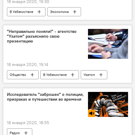
18 января 2020, 19:30
В Узбекистане
Экономика
министерство
Инвестиции
Торговля
Соглашение
"Неправильно поняли!" - агентство
"Узатом" разъяснило свою
подписание документов
Узбекистан
презентацию
ОАЭ
18 января 2020, 19:14
Общество
В Узбекистане
Узатом
пресс-конференция
Узбекистан
Исследователь "заброшек" о полиции,
призраках и путешествии во времени
18 января 2020, 18:55
Радио