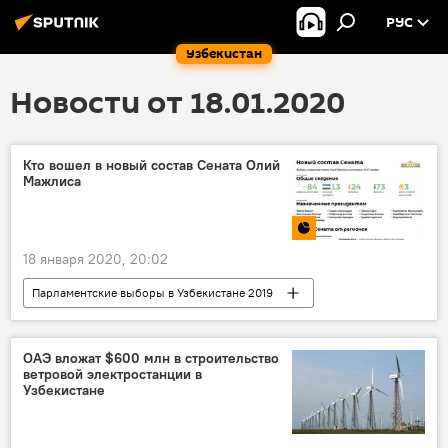
РУС
Узбекистан
Новости от 18.01.2020
Кто вошел в новый состав Сената Олий
Мажлиса
18 января 2020, 20:02
Парламентские выборы в Узбекистане 2019
В Узбекистане
Инфографика
Мультимедиа
Политика
ОАЭ вложат $600 млн в строительство
ветровой электростанции в
Узбекистане