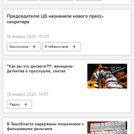
В Узбекистане
авиация
авиакомпания
создание рабочих мест
Председателю ЦБ назначили нового пресс-
секретаря
Узбекистан
Абдулла Арипов
18 января 2020, 15:05
Экономика
В Узбекистане
Центральный банк Республики Узбекистан
назначение
Ташкент
"Как вы это делаете?!": женщина-
детектив о прослушке, сектах
18 января 2020, 14:57
Радио
В Ташобласти задержаны мошенники с
фальшивыми деньгами