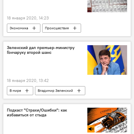
18 января 2020, 14:23
Экономика
Происшествия
В Узбекистане
фальшивые деньги
мошенник
задержание преступников
Зеленский дал премьер-министру
Гончаруку второй шанс
МВД Узбекистана
18 января 2020, 13:42
В мире
Владимир Зеленский
отставка
Премьер-министр
Украина
Политика
Подкаст "Страхи/Ошибки": как
избавиться от стыда