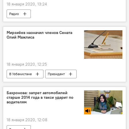
18 января 2020, 13:24
Радио
Мирзиёев назначил членов Сената
Олий Мажлиса
18 января 2020, 12:25
В Узбекистане
Президент
Сенат Олий Мажлиса Узбекистана
Указ
назначение
подписание документов
Бахронова: запрет автомобилей
старше 2014 года в такси ударит по
Узбекистан
Политика
водителям
18 января 2020, 12:08