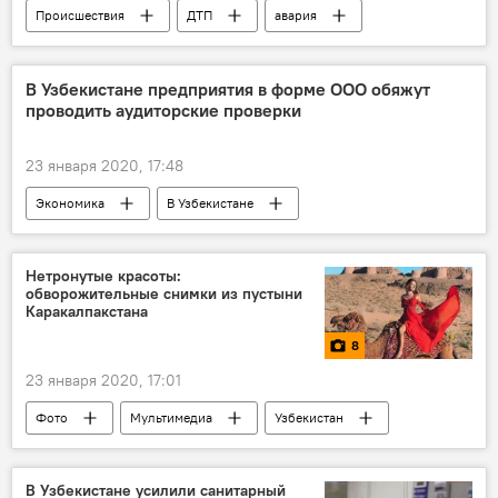
Происшествия
ДТП
авария
Россия
узбекистанец
Челябинская область
МИД Узбекистана
В Узбекистане предприятия в форме ООО обяжут
проводить аудиторские проверки
23 января 2020, 17:48
Экономика
В Узбекистане
Экономика
финансы
Узбекистан
предприятия
Нетронутые красоты:
обворожительные снимки из пустыни
Каракалпакстана
8
23 января 2020, 17:01
Фото
Мультимедиа
Узбекистан
Каракалпакстан
В Узбекистане усилили санитарный