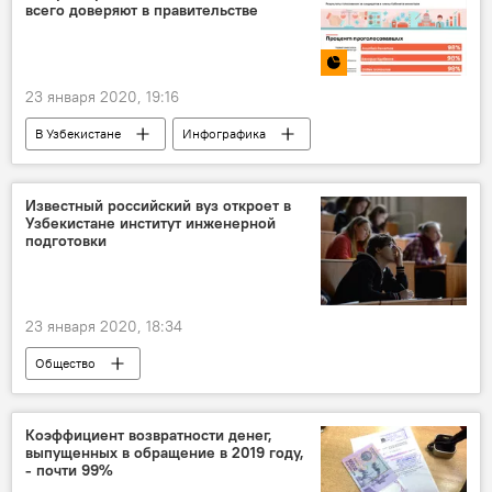
всего доверяют в правительстве
23 января 2020, 19:16
В Узбекистане
Инфографика
Мультимедиа
Политика
Известный российский вуз откроет в
Узбекистане институт инженерной
подготовки
23 января 2020, 18:34
Общество
Санкт-Петербургский горный университет
Образование
институт
Узбекистан
Коэффициент возвратности денег,
выпущенных в обращение в 2019 году,
- почти 99%