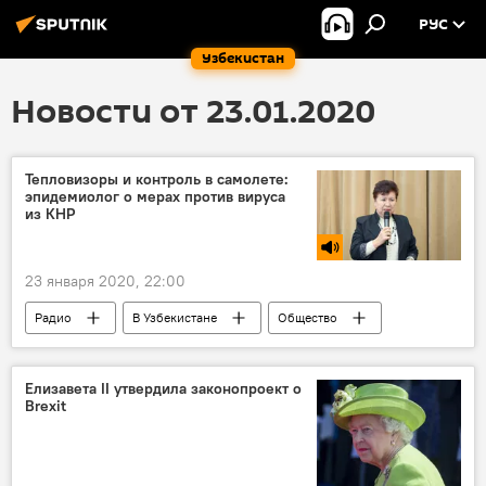
РУС
Узбекистан
Новости от 23.01.2020
Тепловизоры и контроль в самолете:
эпидемиолог о мерах против вируса
из КНР
23 января 2020, 22:00
Радио
В Узбекистане
Общество
Узбекистан
КНР
вирус
Профилактика
Елизавета II утвердила законопроект о
Brexit
Вспышка нового типа коронавируса в Китае