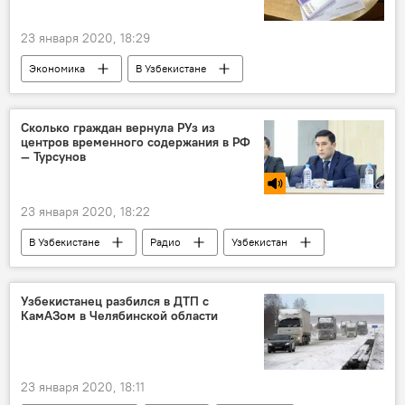
23 января 2020, 18:29
Экономика
В Узбекистане
Центральный банк Республики Узбекистан
наличные
безналичная оплата
Сколько граждан вернула РУз из
центров временного содержания в РФ
Банкоматы
Узбекистан
— Турсунов
23 января 2020, 18:22
В Узбекистане
Радио
Узбекистан
Мигранты
Министерство занятости и трудовых отношений
Узбекистанец разбился в ДТП с
КамАЗом в Челябинской области
23 января 2020, 18:11