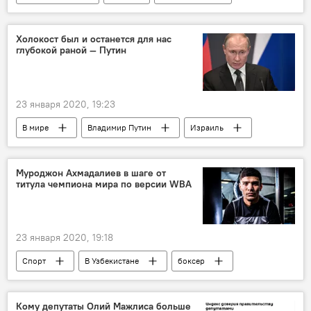
США
прогноз
сланцы
сланец
Холокост был и останется для нас
глубокой раной — Путин
23 января 2020, 19:23
В мире
Владимир Путин
Израиль
холокост
евреи
геноцид
нацизм
фашизм
Политика
Муроджон Ахмадалиев в шаге от
титула чемпиона мира по версии WBA
23 января 2020, 19:18
Спорт
В Узбекистане
боксер
поединок
чемпионат
Кому депутаты Олий Мажлиса больше