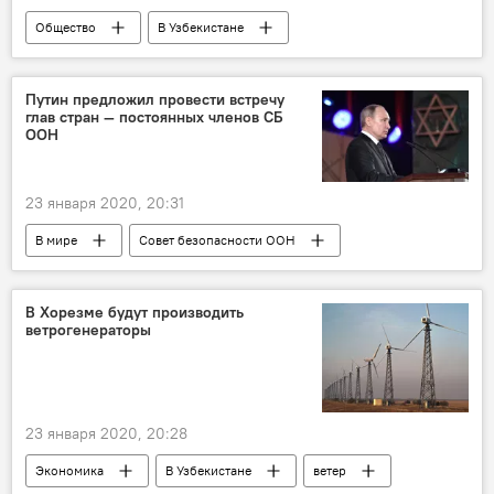
Общество
В Узбекистане
Генпрокуратура Узбекистана
Уголовный кодекс
Узбекистан
Путин предложил провести встречу
глав стран — постоянных членов СБ
Задержание
задержание преступников
ООН
23 января 2020, 20:31
В мире
Совет безопасности ООН
Россия
Владимир Путин
В Хорезме будут производить
ветрогенераторы
23 января 2020, 20:28
Экономика
В Узбекистане
ветер