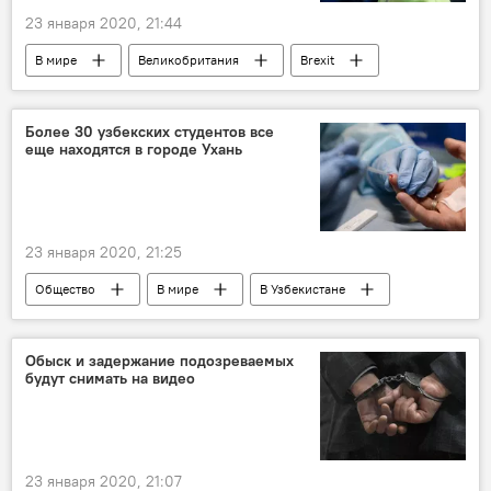
23 января 2020, 21:44
В мире
Великобритания
Brexit
Королева Елизавета
подписание документов
Политика
Более 30 узбекских студентов все
еще находятся в городе Ухань
23 января 2020, 21:25
Общество
В мире
В Узбекистане
Коронавирус COVID-19
Китай
вспышки
Узбекистан
студенты
Обыск и задержание подозреваемых
будут снимать на видео
МИД Узбекистана
23 января 2020, 21:07