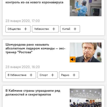
контроль из-за нового коронавируса
23 января 2020, 17:00
Общество
Узбекистан
Китай
Минздрав Узбекистана
здоровье
Коронавирус COVID-19
Шомуродова рано называть
абсолютным лидером команды — экс-
Вспышка нового типа коронавируса в Китае
тренер "Ростова"
23 января 2020, 16:20
В Узбекистане
Спорт
Радио
Футбол
Эльдор Шомуродов
В Кабмине страны упразднили ряд
должностей и секретариатов