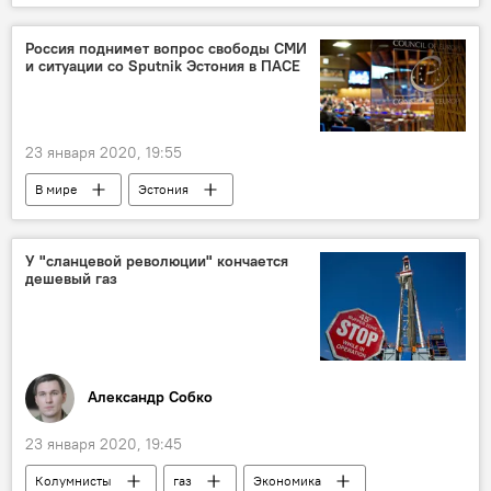
Хорезм
производство
Узбекистан
Россия поднимет вопрос свободы СМИ
и ситуации со Sputnik Эстония в ПАСЕ
23 января 2020, 19:55
В мире
Эстония
Кирилл Вышинский
ПАСЕ
Sputnik
Ситуация вокруг приостановки деятельности сайта Sputnik Эстония
У "сланцевой революции" кончается
дешевый газ
Россия
Александр Собко
23 января 2020, 19:45
Колумнисты
газ
Экономика