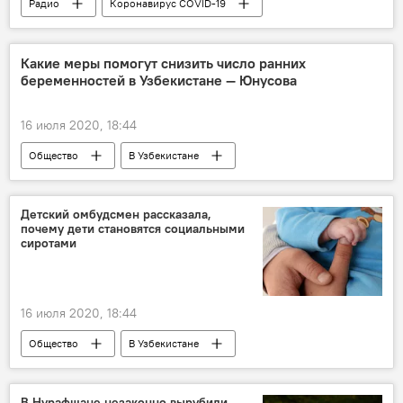
Радио
Коронавирус COVID-19
Какие меры помогут снизить число ранних
беременностей в Узбекистане — Юнусова
16 июля 2020, 18:44
Общество
В Узбекистане
Узбекистан
беременность
омбудсмен
дети
девушки
Детский омбудсмен рассказала,
почему дети становятся социальными
девочки
брак
отношения
сиротами
16 июля 2020, 18:44
Общество
В Узбекистане
детский дом
омбудсмен
В Нурафшане незаконно вырубили