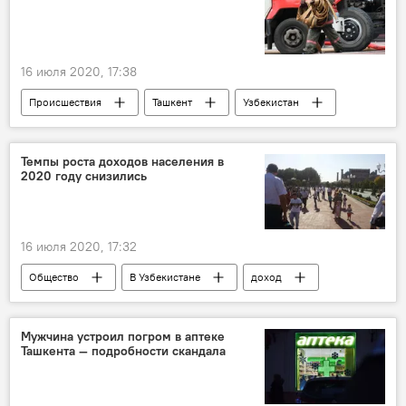
16 июля 2020, 17:38
Происшествия
Ташкент
Узбекистан
Узбекистан
пожар
пожарные
тушение пожара
автомобиль
Темпы роста доходов населения в
2020 году снизились
автомобили
автомобилисты
Происшествие
16 июля 2020, 17:32
Общество
В Узбекистане
доход
население
социальное развитие
Экономика
Узбекистан
Мужчина устроил погром в аптеке
Ташкента — подробности скандала
Национальный комитет по статистике
статистика