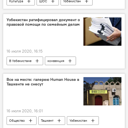
Культура
ШОС
Узбекистан
музыканты
народные ансамбли
Узбекистан ратифицировал документ о
правовой помощи по семейным делам
16 июля 2020, 16:15
В Узбекистане
конвенция
МИД Узбекистана
Узбекистан
международное право
Политика
Все на месте: галерею Human House в
Ташкенте не снесут
16 июля 2020, 16:01
Общество
Ташкент
Узбекистан