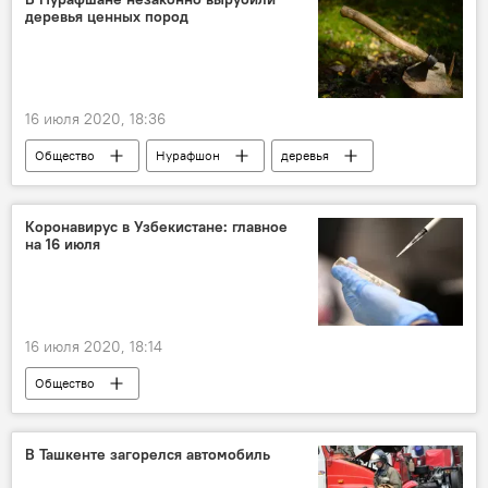
деревья ценных пород
16 июля 2020, 18:36
Общество
Нурафшон
деревья
Коронавирус в Узбекистане: главное
на 16 июля
16 июля 2020, 18:14
Общество
Ситуация с коронавирусом в Узбекистане
Коронавирус COVID-19
Узбекистан
В Ташкенте загорелся автомобиль