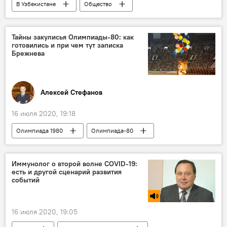
В Узбекистане
Общество
Узбекистан
Антимонопольный комитет Узбекистана
Тайны закулисья Олимпиады-80: как
готовились и при чем тут записка
счетчики
электроэнергия
Брежнева
Алексей Стефанов
16 июля 2020, 19:18
Олимпиада 1980
Олимпиада-80
Иммунолог о второй волне COVID-19:
есть и другой сценарий развития
событий
16 июля 2020, 19:05