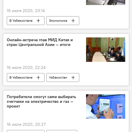
16 июля 2020, 23:14
В Узбекистане
Экономика
Узбекистан
Шавкат Мирзиёев
фармацевтика
Политика
Онлайн-встреча глав МИД Китая и
стран Центральной Азии — итоги
16 июля 2020, 22:24
В Узбекистане
Узбекистан
Центральная Азия
Китай
Афганистан
Коронавирус COVID-19
Потребители смогут сами выбирать
счетчики на электричество и газ —
Экономика
сотрудничество
проект
безопасность
Политика
16 июля 2020, 20:27