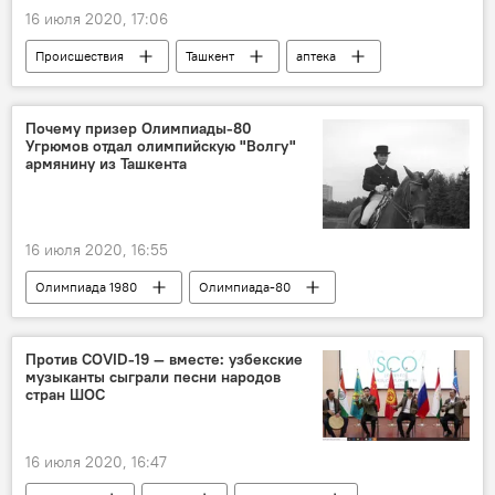
16 июля 2020, 17:06
Происшествия
Ташкент
аптека
драка
ребенок
Почему призер Олимпиады-80
Угрюмов отдал олимпийскую "Волгу"
армянину из Ташкента
16 июля 2020, 16:55
Олимпиада 1980
Олимпиада-80
СССР
Советский союз
Москва
Спорт
Ташкент
Против COVID-19 — вместе: узбекские
музыканты сыграли песни народов
стран ШОС
16 июля 2020, 16:47