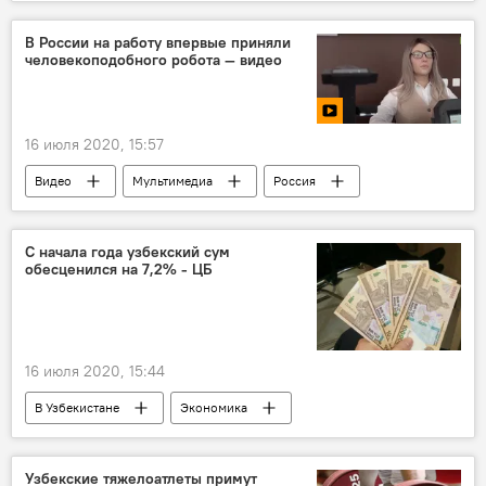
Узбекистан
Галерея
Культура
В России на работу впервые приняли
человекоподобного робота — видео
16 июля 2020, 15:57
Видео
Мультимедиа
Россия
робот
человек
Наука
С начала года узбекский сум
обесценился на 7,2% - ЦБ
16 июля 2020, 15:44
В Узбекистане
Экономика
Центральный банк Республики Узбекистан
курс валюты
валюта
сум
Узбекские тяжелоатлеты примут