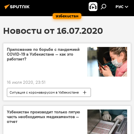
РУС
Узбекистан
Новости от 16.07.2020
Приложение по борьбе с пандемией
COVID-19 в Узбекистане — как это
работает?
16 июля 2020, 23:51
Ситуация с коронавирусом в Узбекистане
В Узбекистане
Общество
Узбекистан
Минздрав Узбекистана
Узбекистан производит только пятую
часть необходимых медикаментов —
Коронавирус COVID-19
отчет
мобильное приложение