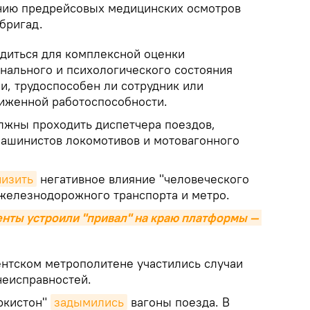
нию предрейсовых медицинских осмотров
бригад.
одиться для комплексной оценки
нального и психологического состояния
и, трудоспособен ли сотрудник или
ниженной работоспособности.
лжны проходить диспетчера поездов,
ашинистов локомотивов и мотовагонного
низить
негативное влияние "человеческого
 железнодорожного транспорта и метро.
енты устроили "привал" на краю платформы — 
ентском метрополитене участились случаи
неисправностей.
уркистон"
задымились
вагоны поезда. В