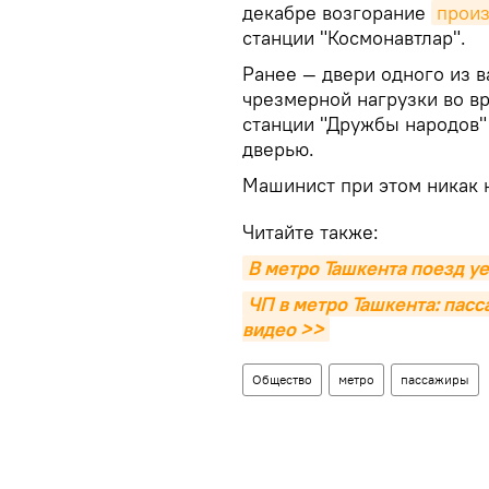
декабре возгорание
прои
станции "Космонавтлар".
Ранее — двери одного из в
чрезмерной нагрузки во вр
станции "Дружбы народов"
дверью.
Машинист при этом никак 
Читайте также:
В метро Ташкента поезд уе
ЧП в метро Ташкента: пас
видео >>
Общество
метро
пассажиры