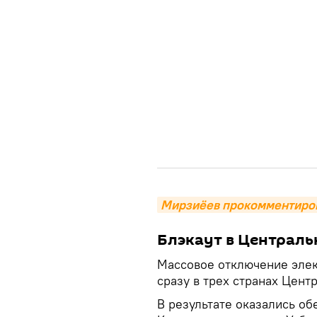
Мирзиёев прокомментиров
Блэкаут в Централь
Массовое отключение элек
сразу в трех странах Цент
В результате оказались о