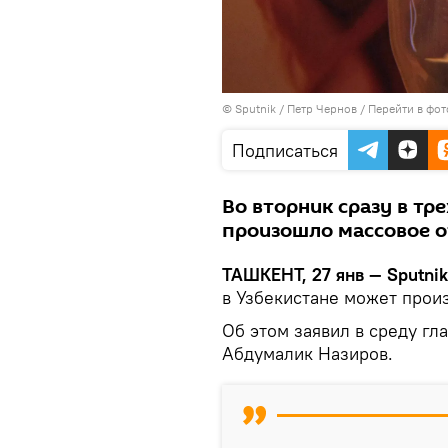
© Sputnik / Петр Чернов
/
Перейти в фо
Подписаться
Во вторник сразу в тр
произошло массовое о
ТАШКЕНТ, 27 янв — Sputni
в Узбекистане может произ
Об этом заявил в среду гл
Абдумалик Назиров.