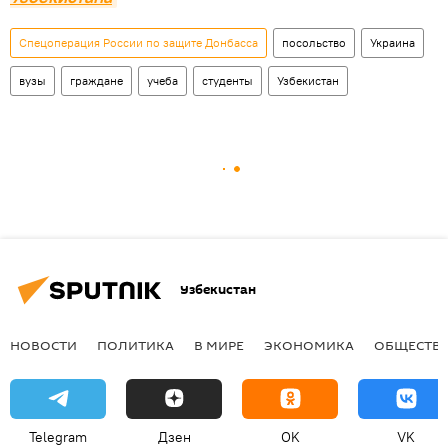
Спецоперация России по защите Донбасса
посольство
Украина
вузы
граждане
учеба
студенты
Узбекистан
Узбекистан
НОВОСТИ
ПОЛИТИКА
В МИРЕ
ЭКОНОМИКА
ОБЩЕСТВ
Telegram
Дзен
OK
VK