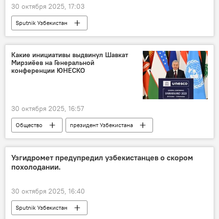
30 октября 2025, 17:03
Sputnik Узбекистан
Какие инициативы выдвинул Шавкат
Мирзиёев на Генеральной
конференции ЮНЕСКО
30 октября 2025, 16:57
Общество
президент Узбекистана
Шавкат Мирзиёев
Конференция
ЮНЕСКО
Самарканд
инициатива
Узгидромет предупредил узбекистанцев о скором
похолодании.
30 октября 2025, 16:40
Sputnik Узбекистан