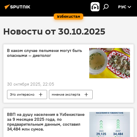
РУС
Узбекистан
Новости от 30.10.2025
В каком случае пельмени могут быть
опасными — диетолог
30 октября 2025, 22:05
Это интересно
мнение эксперта
питание
здоровье
ожирение
еда
ВВП на душу населения в Узбекистане
за 9 месяцев 2025 года, по
предварительным данным, составил
34,484 млн сумов.