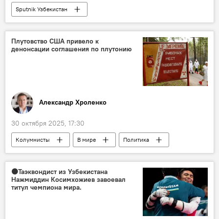
Sputnik Узбекистан
Плутовство США привело к
денонсации соглашения по плутонию
Александр Хроленко
30 октября 2025, 17:30
Колумнисты
В мире
Политика
США
Владимир Путин
Россия
Сергей Лавров
Хиллари Клинтон
🟠Таэквондист из Узбекистана
Нажмиддин Косимхожиев завоевал
плутоний
ядерное оружие
титул чемпиона мира.