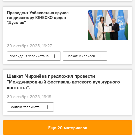
Президент Узбекистана вручил
гендиректору ЮНЕСКО орден
"Дустлик"
30 октября 2025, 16:27
президент Узбекистана
Шавкат Мирзиёев
ЮНЕСКО
орден "Дустлик"
Самарканд
Политика
Общество
Шавкат Мирзиёев предложил провести
"Международный фестиваль детского культурного
контента".
30 октября 2025, 16:19
Sputnik Узбекистан
Еще 20 материалов