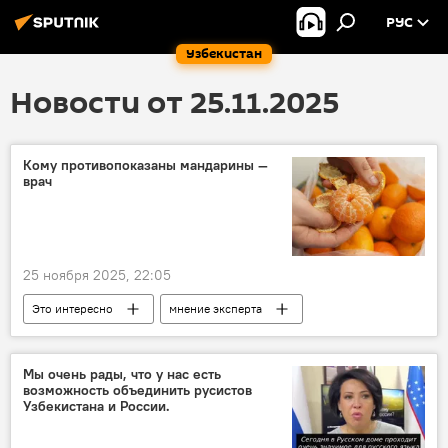
РУС
Узбекистан
Новости от 25.11.2025
Кому противопоказаны мандарины —
врач
25 ноября 2025, 22:05
Это интересно
мнение эксперта
мандарины
здоровье
заболевания
питание
Мы очень рады, что у нас есть
возможность объединить русистов
Узбекистана и России.