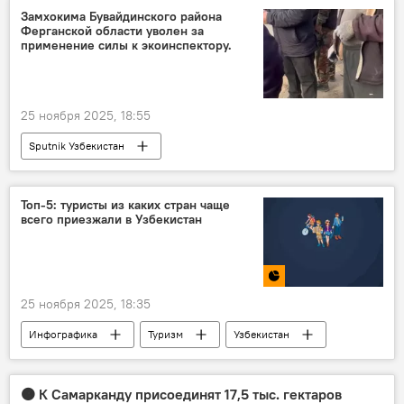
Россотрудничество
преподаватель
Замхокима Бувайдинского района
Ферганской области уволен за
русский язык
применение силы к экоинспектору.
25 ноября 2025, 18:55
Sputnik Узбекистан
Топ-5: туристы из каких стран чаще
всего приезжали в Узбекистан
25 ноября 2025, 18:35
Инфографика
Туризм
Узбекистан
туристы
страны
статистика
🟠 К Самарканду присоединят 17,5 тыс. гектаров