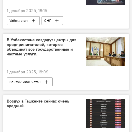
1 декабря 2025, 18:15
Узбекистан
СНГ
информационные технологии
граждане
бизнес
В Узбекистане создадут центры для
предпринимателей, которые
объединят все государственные и
частные услуги.
1 декабря 2025, 18:09
Sputnik Узбекистан
Воздух в Ташкенте сейчас очень
вредный.