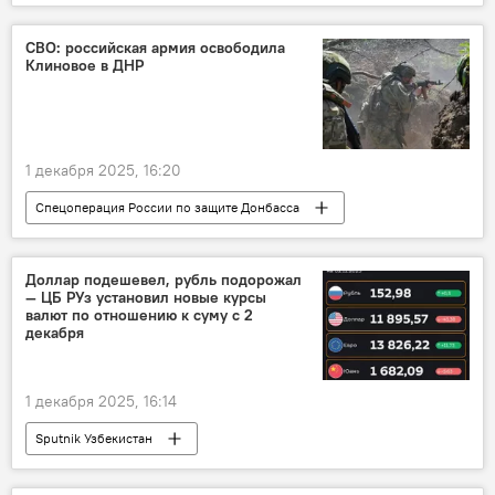
СВО: российская армия освободила
Клиновое в ДНР
1 декабря 2025, 16:20
Спецоперация России по защите Донбасса
СВО
Россия
ВСУ
ДНР
безопасность
В мире
Доллар подешевел, рубль подорожал
— ЦБ РУз установил новые курсы
Минобороны РФ
валют по отношению к суму с 2
декабря
1 декабря 2025, 16:14
Sputnik Узбекистан