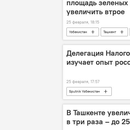
площадь зеленых
увеличить втрое
25 февраля, 18:15
Узбекистан
Ташкент
Презентация
президент Узб
Делегация Налого
изучает опыт росс
25 февраля, 17:57
Sputnik Узбекистан
В Ташкенте увели
в три раза – до 25