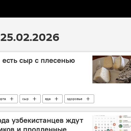
25.02.2026
 есть сыр с плесенью
ерта
сыр
еда
здоровье
года узбекистанцев ждут
иков и продленные