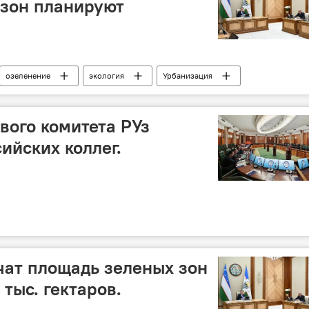
 зон планируют
озеленение
экология
Урбанизация
екистана
Шавкат Мирзиёев
вого комитета РУз
ийских коллег.
чат площадь зеленых зон
 тыс. гектаров.