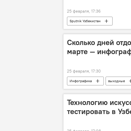
25 февраля, 17:36
Sputnik Узбекистан
Сколько дней отд
марте — инфогра
25 февраля, 17:30
Инфографика
выходные
отдых
календарь
Н
Технологию искус
тестировать в Узб