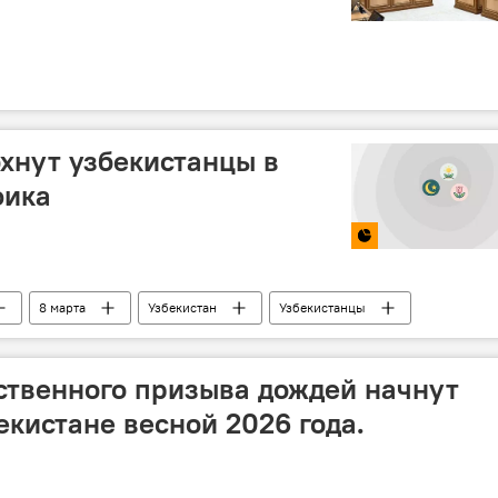
охнут узбекистанцы в
фика
8 марта
Узбекистан
Узбекистанцы
авруз
рамазан хайит
ственного призыва дождей начнут
екистане весной 2026 года.