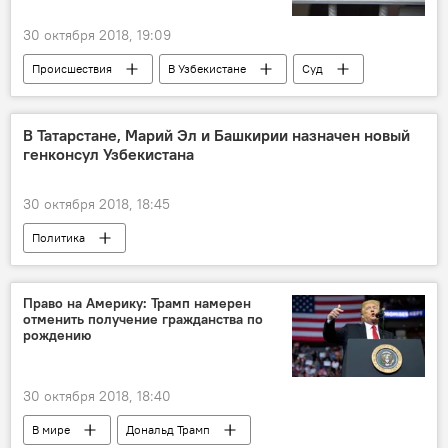
30 октября 2018, 19:09
Происшествия
В Узбекистане
Суд
автобус
Казахстан
Трагедия в Казахстане: более 50 узбекистанцев сгорели в автобусе
В Татарстане, Марий Эл и Башкирии назначен новый
генконсул Узбекистана
30 октября 2018, 18:45
Политика
Право на Америку: Трамп намерен
отменить получение гражданства по
рождению
30 октября 2018, 18:40
В мире
Дональд Трамп