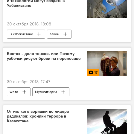
и технологий могут создать в
Узбекистане
30 октября 2018, 18:08
В Узбекистане
закон
министерство
Политика
Восток - дело тонкое, или Почему
узбечки рисуют брови на переносице
17
30 октября 2018, 17:47
Фото
Мультимедиа
Центральная Азия
Узбекистан
Россия
Москва
женская одежда
От мелкого воришки до лидера
радикалов: хроники террора в
Восток
Казахстане