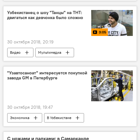
Узбекистан
Центральная Азия
Казахстан
транзит
Политика
Узбекистанец о шоу "Танцы" на ТНТ:
двигаться как девчонка было сложно
3:05
30 октября 2018, 20:19
Видео
Мультимедиа
"Узавтосаноат" интересуется покупкой
завода GM в Петербурге
30 октября 2018, 19:47
Экономика
В Узбекистане
С ножами и палками: в Самарканде