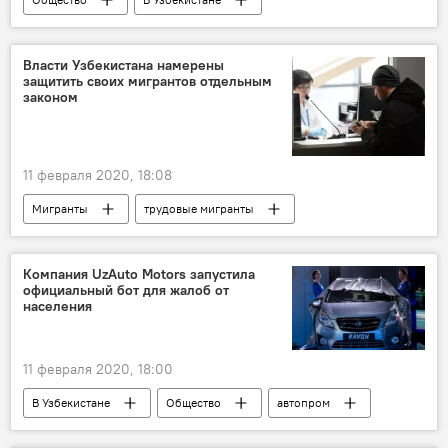
Узбекистан
разведка
разведчики
проект закона
Власти Узбекистана намерены
защитить своих мигрантов отдельным
законом
11 февраля 2020, 18:08
Мигранты
трудовые мигранты
Узбекистан
проект закона
Компания UzAuto Motors запустила
официальный бот для жалоб от
населения
11 февраля 2020, 18:00
В Узбекистане
Общество
автопром
UzAuto Motors
бот
жалоба