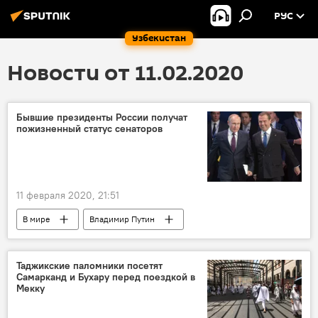
РУС
Узбекистан
Новости от 11.02.2020
Бывшие президенты России получат
пожизненный статус сенаторов
11 февраля 2020, 21:51
В мире
Владимир Путин
Дмитрий Медведев
Россия
президент
Таджикские паломники посетят
Самарканд и Бухару перед поездкой в
Мекку