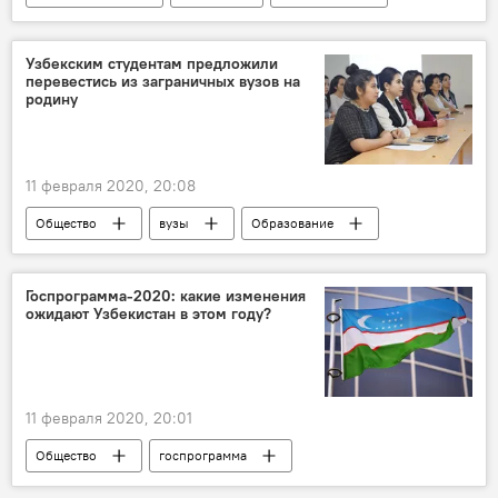
Кыргызстан
массовая драка
беспорядки
беженцы
Узбекским студентам предложили
перевестись из заграничных вузов на
родину
11 февраля 2020, 20:08
Общество
вузы
Образование
Таджикистан
Кыргызстан
Узбекистан
Казахстан
Госпрограмма-2020: какие изменения
ожидают Узбекистан в этом году?
Министерство высшего и среднего специального образования
МИД Узбекистана
денежные переводы
студенты
11 февраля 2020, 20:01
Общество
госпрограмма
изменения
проект
Узбекистан