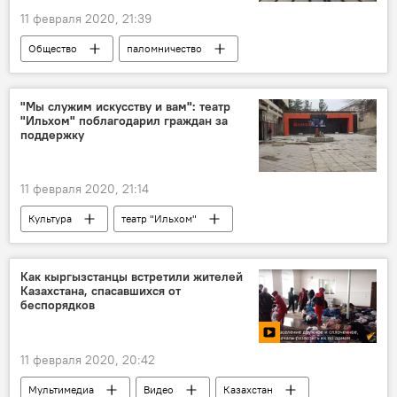
11 февраля 2020, 21:39
Общество
паломничество
Таджикистан
Самарканд
Бухара
Мекка
Узбекистан
"Мы служим искусству и вам": театр
"Ильхом" поблагодарил граждан за
поддержку
11 февраля 2020, 21:14
Культура
театр "Ильхом"
заявление
Узбекистан
Ташкент
Как кыргызстанцы встретили жителей
Казахстана, спасавшихся от
беспорядков
11 февраля 2020, 20:42
Мультимедиа
Видео
Казахстан