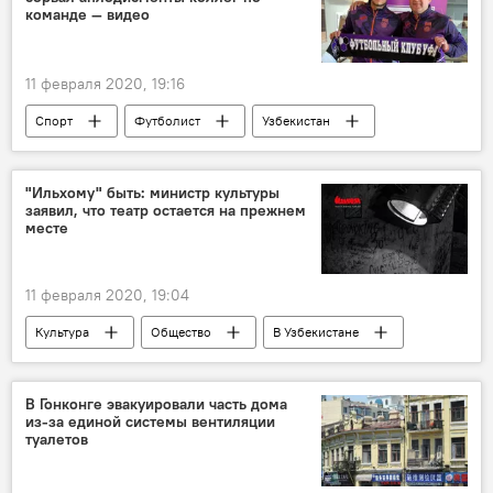
команде — видео
11 февраля 2020, 19:16
Спорт
Футболист
Узбекистан
Россия
"Ильхому" быть: министр культуры
заявил, что театр остается на прежнем
месте
11 февраля 2020, 19:04
Культура
Общество
В Узбекистане
театр "Ильхом"
приватизация
Саида Мирзиёева
защита прав и свобод
В Гонконге эвакуировали часть дома
из-за единой системы вентиляции
министр
туалетов