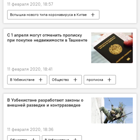
11 февраля 2020, 18:57
Вспышка нового типа коронавируса в Китае
В мире
Коронавирус COVID-19
вентиляция
эвакуация
Китай
С 1 апреля могут отменить прописку
при покупке недвижимости в Ташкенте
11 февраля 2020, 18:41
В Узбекистане
Общество
прописка
В Узбекистане разработают законы о
внешней разведке и контрразведке
11 февраля 2020, 18:36
Общество
В Узбекистане