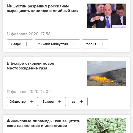
Мишустин разрешил россиянам
выращивать коноплю и опийный мак
11 февраля 2020, 17:53
В мире
Михаил Мишустин
Россия
растение
наркотики
выращивание
В Бухаре открыли новое
месторождение газа
11 февраля 2020, 17:02
Общество
Бухара
газ
Узбекистан
Финансовые пирамиды: как защитить
свои накопления и инвестиции