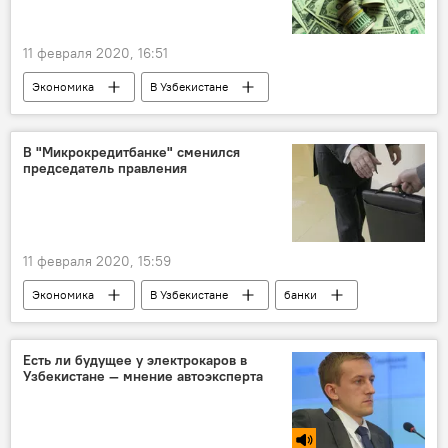
11 февраля 2020, 16:51
Экономика
В Узбекистане
Экономика
Узбекистан
мошенник
мошенничество
В "Микрокредитбанке" сменился
председатель правления
11 февраля 2020, 15:59
Экономика
В Узбекистане
банки
Микрокредитбанк
кадровые перестановки
Узбекистан
Есть ли будущее у электрокаров в
Узбекистане — мнение автоэксперта