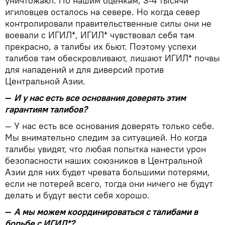
уничтожают. По нашим оценкам, 3-4 тысячи
игиловцев осталось на севере. Но когда север
контролировали правительственные силы они не
воевали с ИГИЛ*, ИГИЛ* чувствовал себя там
прекрасно, а талибы их бьют. Поэтому успехи
талибов там обескровливают, лишают ИГИЛ* почвы
для нападений и для диверсий против
Центральной Азии.
—
И у нас есть все основания доверять этим
гарантиям талибов?
— У нас есть все основания доверять только себе.
Мы внимательно следим за ситуацией. Но когда
талибы увидят, что любая попытка нанести урон
безопасности наших союзников в Центральной
Азии для них будет чревата большими потерями,
если не потерей всего, тогда они ничего не будут
делать и будут вести себя хорошо.
—
А мы можем координироваться с талибами в
борьбе с ИГИЛ*?