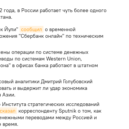
2 года, в России работает чуть более одного
тана.
ак Йули"
сообщил
о временной
ожения "Сбербанк онлайн" по техническим
лены операции по системе денежных
еводы по системам Western Union,
она" в офисах банка работают в штатном
нсовый аналитики Дмитрий Голубовский
ковать и выдержит ли удар экономика
н Азии.
о Института стратегических исследований
сказал
корреспонденту Sputnik о том, как
денежными переводами между Россией и
 время.