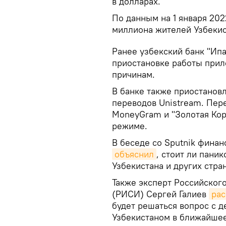
в долларах.
По данным на 1 января 202
миллиона жителей Узбекис
Ранее узбекский банк "Ип
приостановке работы прил
причинам.
В банке также приостанов
переводов Unistream. Пер
MoneyGram и "Золотая Кор
режиме.
В беседе со Sputnik фина
объяснил
, стоит ли пани
Узбекистана и других стра
Также эксперт Российског
(РИСИ) Сергей Галиев
рас
будет решаться вопрос с 
Узбекистаном в ближайшее