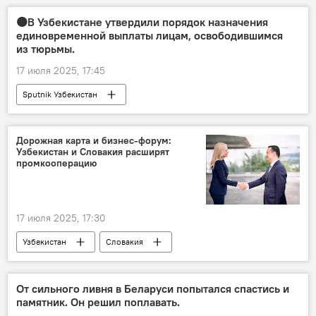
Казахстан
саммит
🟠В Узбекистане утвердили порядок назначения
единовременной выплаты лицам, освободившимся
из тюрьмы.
17 июля 2025, 17:45
Sputnik Узбекистан
Дорожная карта и бизнес-форум:
Узбекистан и Словакия расширят
промкооперацию
17 июля 2025, 17:30
Узбекистан
Словакия
промышленность
сотрудничество
От сильного ливня в Беларуси попытался спастись и
памятник. Он решил поплавать.