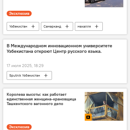
Эксклюзив
Узбекистан
Самарканд
махалля
экспедиция
Путешествие
Евразия
Общество
эксклюзив
В Международном инновационном университете
Узбекистана откроют Центр русского языка.
17 июля 2025, 18:29
Sputnik Узбекистан
Королева высоты: как работает
единственная женщина-крановщица
Ташкентского вагонного депо
Эксклюзив