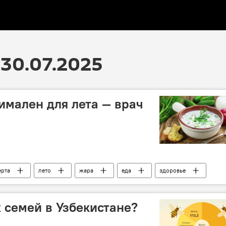
30.07.2025
имален для лета — врач
ерта
лето
жара
еда
здоровье
 семей в Узбекистане?