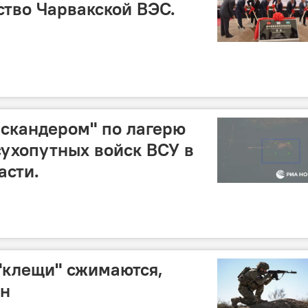
ство Чарвакской ВЭС.
скандером" по лагерю
сухопутных войск ВСУ в
асти.
"клещи" сжимаются,
ен