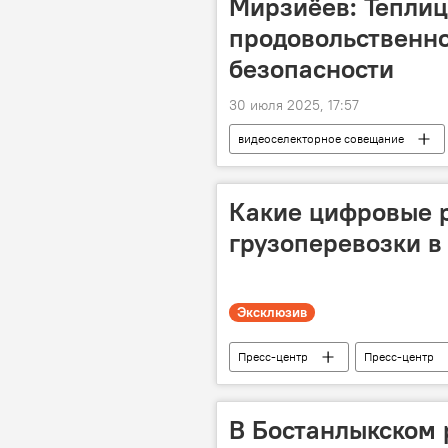
Мирзиёев: Теплиц
продовольственно
безопасности
30 июля 2025, 17:57
видеоселекторное совещание
теплица
Экспорт
п
безопасность
Какие цифровые 
грузоперевозки в
Эксклюзив
Пресс-центр
Пресс-центр
Узбекистан и ЕАЭС: перспективы во
грузоперевозки
Видео
В Бостанлыкском 