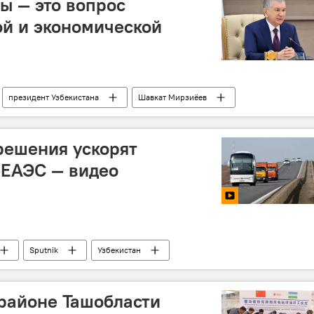
ы — это вопрос
й и экономической
президент Узбекистана
Шавкат Мирзиёев
лодоовощная продукция
продовольствие
решения ускорят
 ЕАЭС — видео
Sputnik
Узбекистан
зможной интеграции
ЕАЭС
цифровизация
эксклюзив
районе Ташобласти