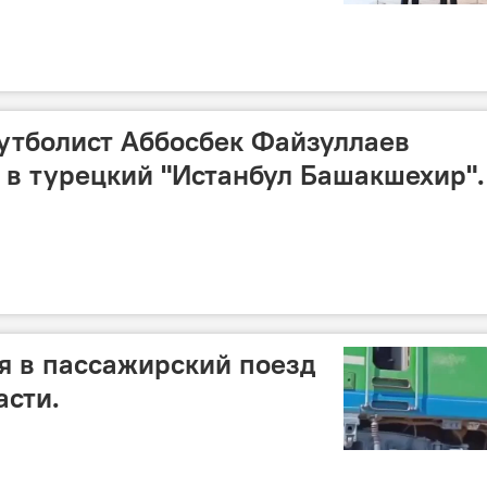
утболист Аббосбек Файзуллаев
в турецкий "Истанбул Башакшехир".
я в пассажирский поезд
асти.