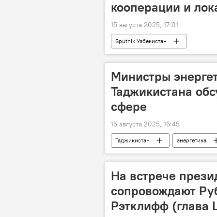
кооперации и лок
15 августа 2025, 17:01
Sputnik Узбекистан
Министры энергет
Таджикистана обс
сфере
15 августа 2025, 16:45
Таджикистан
энергетика
Центральная Азия
электрич
На встрече през
сопровождают Руб
Рэтклифф (глава 