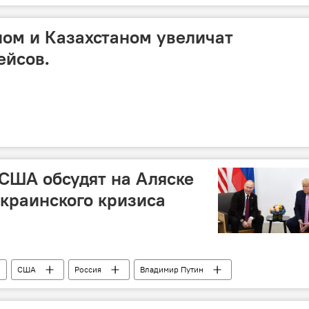
ом и Казахстаном увеличат
ейсов.
США обсудят на Аляске
краинского кризиса
США
Россия
Владимир Путин
раинский кризис
В мире