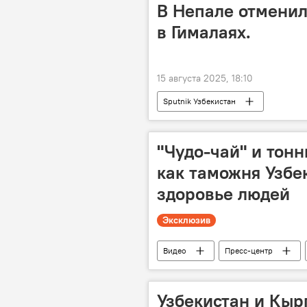
В Непале отменил
в Гималаях.
15 августа 2025, 18:10
Sputnik Узбекистан
"Чудо-чай" и тонн
как таможня Узбе
здоровье людей
Эксклюзив
Видео
Пресс-центр
Пресс-центр
наркотики
психотропные препараты
т
Узбекистан и Кыр