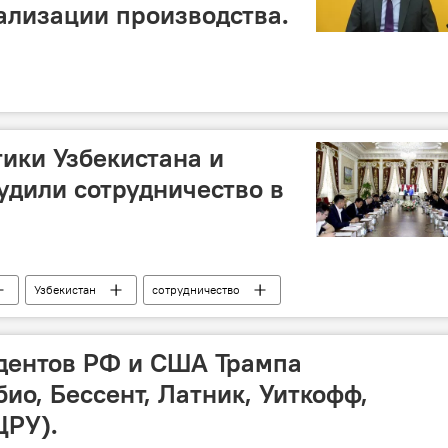
ализации производства.
ики Узбекистана и
удили сотрудничество в
Узбекистан
сотрудничество
ество
идентов РФ и США Трампа
ио, Бессент, Латник, Уиткофф,
ЦРУ).