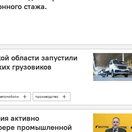
нного стажа.
ой области запустили
ких грузовиков
автомобили
производство
сия активно
сфере промышленной