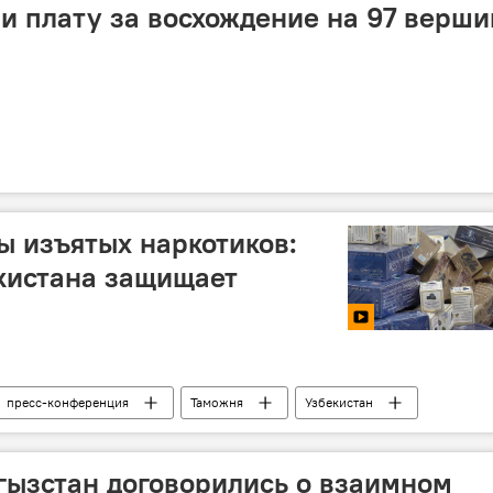
и плату за восхождение на 97 верши
ы изъятых наркотиков:
кистана защищает
пресс-конференция
Таможня
Узбекистан
борьба с наркоманией
контрабанда
аможенный досмотр
Россия
Казахстан
гызстан договорились о взаимном