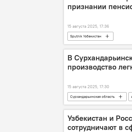
Кыргызстан
Таджикистан
признании пенсио
15 августа 2025, 17:36
Sputnik Узбекистан
В Сурхандарьинск
производство лег
15 августа 2025, 17:30
Сурхандарьинская область
Узбекистан и Рос
сотрудничают в 