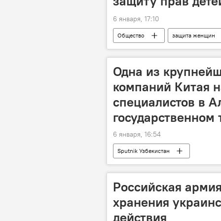
защиту прав дете
6 января, 17:10
Общество
защита женщин
законодательство
Законода
Одна из крупней
компаний Китая н
специалистов в 
государственном 
6 января, 16:54
Sputnik Узбекистан
Российская армия
хранения украин
действия