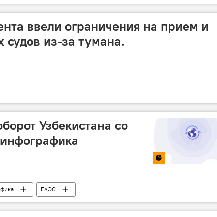
ента ввели ограничения на прием и
 судов из-за тумана.
борот Узбекистана со
 инфографика
афика
ЕАЭС
зможной интеграции
Торговля
статистика