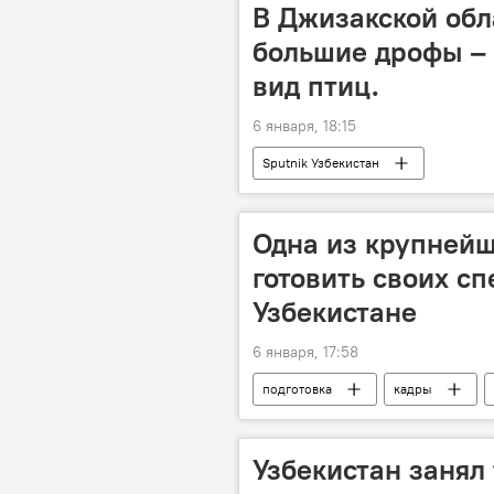
Россия
В Джизакской обл
большие дрофы –
вид птиц.
6 января, 18:15
Sputnik Узбекистан
Одна из крупней
готовить своих сп
Узбекистане
6 января, 17:58
подготовка
кадры
производство
строительны
обмен опытом
Инновации
Узбекистан занял