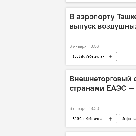
В аэропорту Ташк
выпуск воздушных
6 января, 18:36
Sputnik Узбекистан
Внешнеторговый о
странами ЕАЭС —
6 января, 18:30
ЕАЭС и Узбекистан
Инфогр
Узбекистан и ЕАЭС: перспективы во