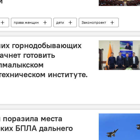
й
права женщин
дети
Законопроект
тельная палата Олий Мажлиса
Узбекистан
ших горнодобывающих
ачнет готовить
Алмалыкском
техническом институте.
 поразила места
ских БПЛА дальнего