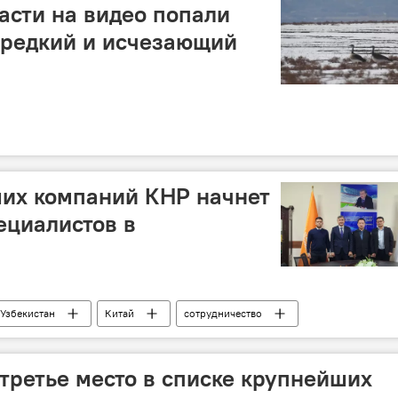
асти на видео попали
 редкий и исчезающий
ших компаний КНР начнет
ециалистов в
Узбекистан
Китай
сотрудничество
е материалы
горнодобывающий комплекс
высшее образование
Алмалык
 третье место в списке крупнейших