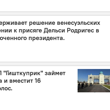
ерживает решение венесуэльских
ении к присяге Дельси Родригес в
оченного президента.
 "Гишткуприк" займет
а и вместит 16
лос.