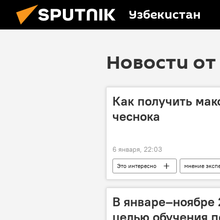
Узбекистан
Новости от 
Как получить мак
чеснока
6 января, 22:03
Это интересно
мнение эксп
‍В январе–ноябре 
целью обучения по