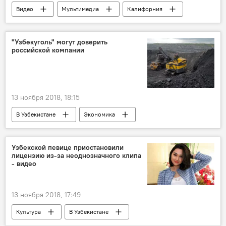
Видео
Мультимедиа
Калифорния
"Узбекуголь" могут доверить
российской компании
13 ноября 2018, 18:15
В Узбекистане
Экономика
Узбекуголь
Узбекистон темир йуллари
промышленность
Узбекской певице приостановили
лицензию из-за неоднозначного клипа
- видео
13 ноября 2018, 17:49
Культура
В Узбекистане