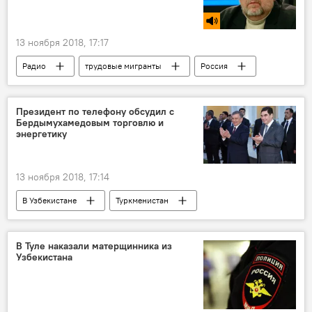
13 ноября 2018, 17:17
Радио
трудовые мигранты
Россия
Владимир Путин
Президент по телефону обсудил с
Бердымухамедовым торговлю и
энергетику
13 ноября 2018, 17:14
В Узбекистане
Туркменистан
Узбекистан
телефонный разговор
Политика
В Туле наказали матерщинника из
Узбекистана