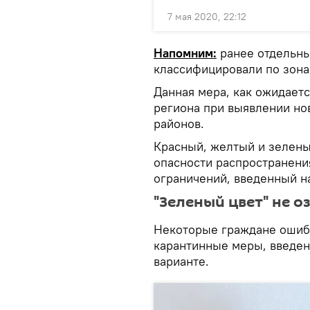
7 мая 2020, 22:12
Напомним:
ранее отдельны
классифицировали по зона
Данная мера, как ожидаетс
региона при выявлении но
районов.
Красный, желтый и зелены
опасности распространени
ограничений, введенный на
"Зеленый цвет" не о
Некоторые граждане ошибо
карантинные меры, введен
варианте.