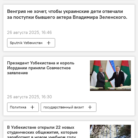
Венгрия не хочет, чтобы украинские дети отвечали
за поступки бывшего актера Владимира Зеленского.
26 августа 2025, 16:46
Sputnik Узбекистан
Президент Узбекистана и король
Иордании приняли Совместное
заявление
26 августа 2025, 16:30
Политика
государственный визит
Иордания
Узбекистан
подписание документов
Шавкат Мирзиёев
В Узбекистане открыли 22 новых
студенческих общежития, которые
заработают в новом учебном году.