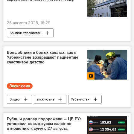
26 августа 2025, 16:26
Sputnik Узбекистан
Волшебники в белых халатах: как в
Узбекистане возвращают пациентам
счастливое детство
Эксклюзив
Видео
эксклюзив
Узбекистан
дети
лечение онкологии
гематология
Медицина
Общество
Рубль и доллар подорожали — ЦБ РУз
установил новые курсы валют по
Шавкат Мирзиёев
отношению к суму с 27 августа.