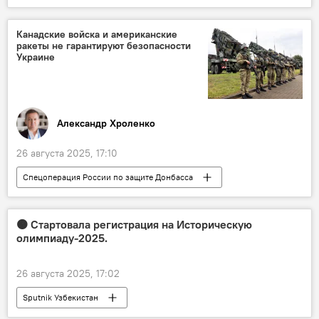
Канадские войска и американские
ракеты не гарантируют безопасности
Украине
Александр Хроленко
26 августа 2025, 17:10
Спецоперация России по защите Донбасса
Колумнисты
В мире
Политика
Украина
США
Россия
🟠 Стартовала регистрация на Историческую
олимпиаду-2025.
Дональд Трамп
Сергей Лавров
НАТО
26 августа 2025, 17:02
Sputnik Узбекистан