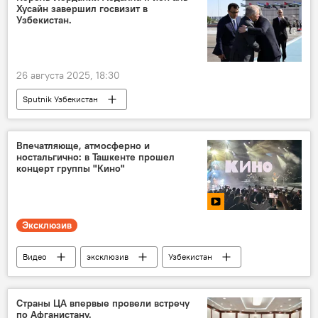
Хусайн завершил госвизит в
Узбекистан.
26 августа 2025, 18:30
Sputnik Узбекистан
Впечатляюще, атмосферно и
ностальгично: в Ташкенте прошел
концерт группы "Кино"
Эксклюзив
Видео
эксклюзив
Узбекистан
Ташкент
Концерт
Кино
Виктор Цой
Культура
Общество
Страны ЦА впервые провели встречу
по Афганистану.