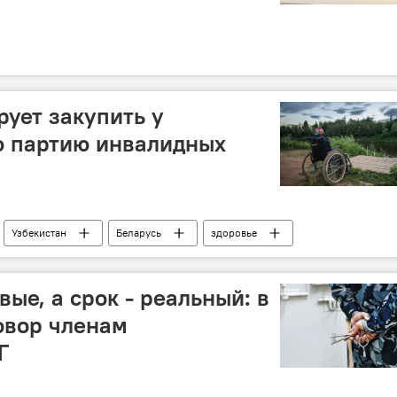
рует закупить у
ю партию инвалидных
Узбекистан
Беларусь
здоровье
ые, а срок - реальный: в
овор членам
Г