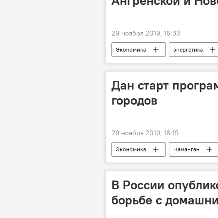
Ангренской и Нов
29 ноября 2019, 16:33
Экономика
энергетика
Дан старт програ
городов
29 ноября 2019, 16:19
Экономика
Наманган
Кредит
проект
В России опублик
борьбе с домашн