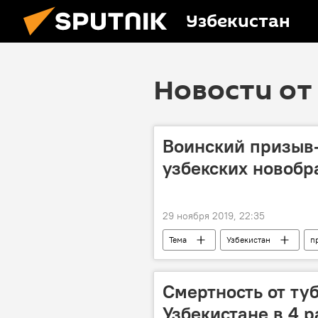
Узбекистан
Новости от 
Воинский призыв-
узбекских новобр
29 ноября 2019, 22:35
Тема
Узбекистан
п
Минобороны Узбекистана
М
Смертность от ту
Узбекистане в 4 р