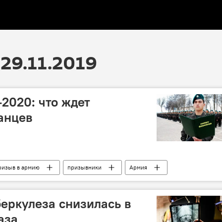
29.11.2019
2020: что ждет
анцев
ризыв в армию
призывники
Армия
инздрав Узбекистана
Реформы
присяга
беркулеза снизилась в
аза