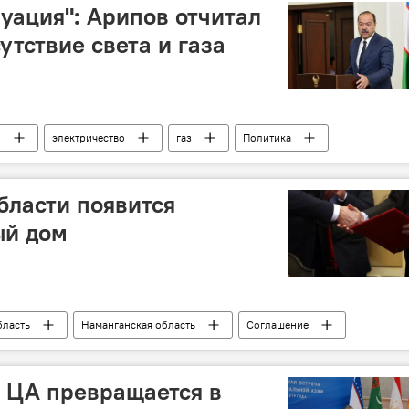
туация": Арипов отчитал
утствие света и газа
н
электричество
газ
Политика
бласти появится
ый дом
бласть
Наманганская область
Соглашение
Торговля
Экономика
Медицина
 ЦА превращается в