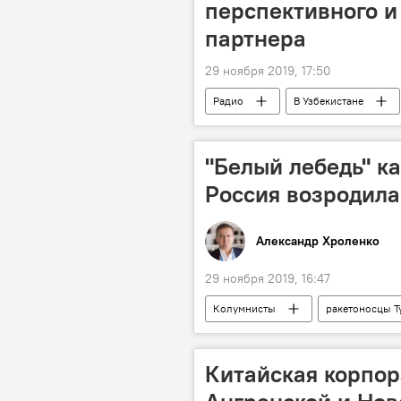
перспективного и
партнера
29 ноября 2019, 17:50
Радио
В Узбекистане
Вторая неформальная встреча лидеро
"Белый лебедь" ка
Россия возродила
Александр Хроленко
29 ноября 2019, 16:47
Колумнисты
ракетоносцы Т
модернизация
самолет
Китайская корпор