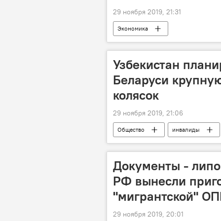
29 ноября 2019, 21:31
Экономика
Узбекистан плани
Беларуси крупну
колясок
29 ноября 2019, 21:06
Общество
инвалиды
Документы - липов
РФ вынесли приг
"мигрантской" ОП
29 ноября 2019, 20:01