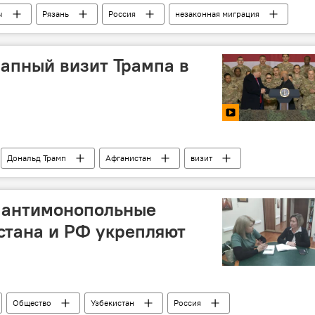
ы
Рязань
Россия
незаконная миграция
запный визит Трампа в
Дональд Трамп
Афганистан
визит
: антимонопольные
стана и РФ укрепляют
Общество
Узбекистан
Россия