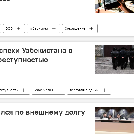
ВОЗ
туберкулез
Сокращение
спехи Узбекистана в
реступностью
еступность
Узбекистан
торговля людьми
ался по внешнему долгу