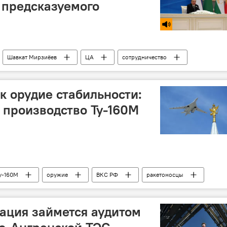
 предсказуемого
Шавкат Мирзиёев
ЦА
сотрудничество
в стран ЦА в Ташкенте
Политика
к орудие стабильности:
 производство Ту-160М
у-160М
оружие
ВКС РФ
ракетоносцы
Ракеты
Россия
ация займется аудитом