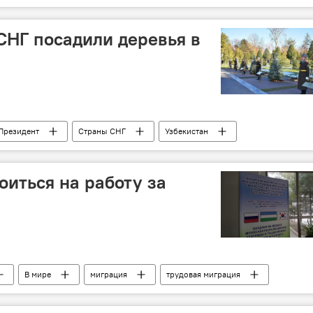
льный комитет Узбекистана
ФАС
 СНГ посадили деревья в
Президент
Страны СНГ
Узбекистан
в стран ЦА в Ташкенте
Политика
оиться на работу за
В мире
миграция
трудовая миграция