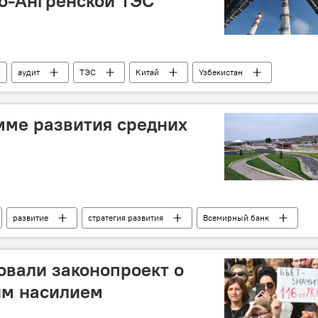
о-Ангренской ТЭС
аудит
ТЭС
Китай
Узбекистан
мме развития средних
развитие
стратегия развития
Всемирный банк
овали законопроект о
им насилием