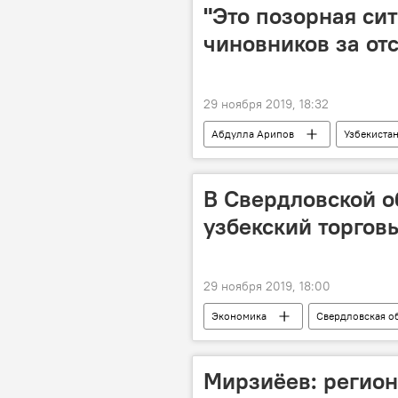
"Это позорная си
чиновников за отс
29 ноября 2019, 18:32
Абдулла Арипов
Узбекиста
В Свердловской о
узбекский торгов
29 ноября 2019, 18:00
Экономика
Свердловская о
торговый дом
рынок
Туризм
сотрудничество
Мирзиёев: регион